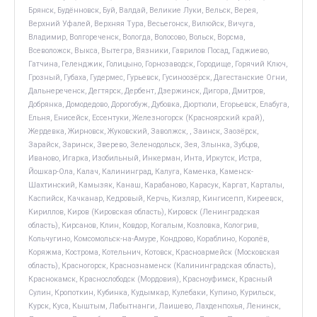
Брянск, Будённовск, Буй, Валдай, Великие Луки, Вельск, Верея,
Верхний Уфалей, Верхняя Тура, Весьегонск, Вилюйск, Вичуга,
Владимир, Волгореченск, Вологда, Волосово, Вольск, Ворсма,
Всеволожск, Выкса, Вытегра, Вязники, Гаврилов Посад, Гаджиево,
Гатчина, Геленджик, Голицыно, Горнозаводск, Городище, Горячий Ключ,
Грозный, Губаха, Гудермес, Гурьевск, Гусиноозёрск, Дагестанские Огни,
Дальнереченск, Дегтярск, Дербент, Дзержинск, Дигора, Дмитров,
Добрянка, Домодедово, Дорогобуж, Дубовка, Дюртюли, Егорьевск, Елабуга,
Ельня, Енисейск, Ессентуки, Железногорск (Красноярский край),
Жердевка, Жирновск, Жуковский, Заволжск, , Заинск, Заозёрск,
Зарайск, Заринск, Зверево, Зеленодольск, Зея, Злынка, Зубцов,
Иваново, Игарка, Изобильный, Инкерман, Инта, Иркутск, Истра,
Йошкар-Ола, Калач, Калининград, Калуга, Каменка, Каменск-
Шахтинский, Камызяк, Канаш, Карабаново, Карасук, Каргат, Карталы,
Каспийск, Качканар, Кедровый, Керчь, Кизляр, Кингисепп, Киреевск,
Кириллов, Киров (Кировская область), Кировск (Ленинградская
область), Кирсанов, Клин, Ковдор, Когалым, Козловка, Кологрив,
Кольчугино, Комсомольск-на-Амуре, Кондрово, Кораблино, Королёв,
Коряжма, Кострома, Котельнич, Котовск, Красноармейск (Московская
область), Красногорск, Краснознаменск (Калининградская область),
Краснокамск, Краснослободск (Мордовия), Красноуфимск, Красный
Сулин, Кропоткин, Кубинка, Кудымкар, Кулебаки, Купино, Курильск,
Курск, Куса, Кыштым, Лабытнанги, Лаишево, Лахденпохья, Ленинск,