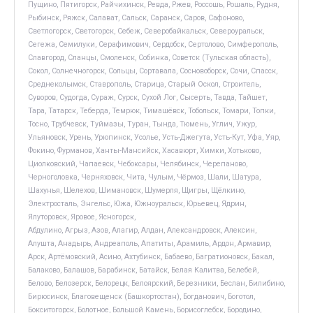
Пущино, Пятигорск, Райчихинск, Ревда, Ржев, Россошь, Рошаль, Рудня,
Рыбинск, Ряжск, Салават, Сальск, Саранск, Саров, Сафоново,
Светлогорск, Светогорск, Себеж, Северобайкальск, Североуральск,
Сегежа, Семилуки, Серафимович, Сердобск, Сертолово, Симферополь,
Славгород, Сланцы, Смоленск, Собинка, Советск (Тульская область),
Сокол, Солнечногорск, Сольцы, Сортавала, Сосновоборск, Сочи, Спасск,
Среднеколымск, Ставрополь, Старица, Старый Оскол, Строитель,
Суворов, Судогда, Сураж, Сурск, Сухой Лог, Сысерть, Тавда, Тайшет,
Тара, Татарск, Теберда, Темрюк, Тимашёвск, Тобольск, Томари, Топки,
Тосно, Трубчевск, Туймазы, Туран, Тында, Тюмень, Углич, Ужур,
Ульяновск, Урень, Урюпинск, Усолье, Усть-Джегута, Усть-Кут, Уфа, Уяр,
Фокино, Фурманов, Ханты-Мансийск, Хасавюрт, Химки, Хотьково,
Циолковский, Чапаевск, Чебоксары, Челябинск, Черепаново,
Черноголовка, Черняховск, Чита, Чулым, Чёрмоз, Шали, Шатура,
Шахунья, Шелехов, Шимановск, Шумерля, Щигры, Щёлкино,
Электросталь, Энгельс, Южа, Южноуральск, Юрьевец, Ядрин,
Ялуторовск, Яровое, Ясногорск,
Абдулино, Агрыз, Азов, Алагир, Алдан, Александровск, Алексин,
Алушта, Анадырь, Андреаполь, Апатиты, Арамиль, Ардон, Армавир,
Арск, Артёмовский, Асино, Ахтубинск, Бабаево, Багратионовск, Бакал,
Балаково, Балашов, Барабинск, Батайск, Белая Калитва, Белебей,
Белово, Белозерск, Белорецк, Белоярский, Березники, Беслан, Билибино,
Бирюсинск, Благовещенск (Башкортостан), Богданович, Боготол,
Бокситогорск, Болотное, Большой Камень, Борисоглебск, Бородино,