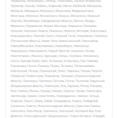
Лермонтов, Лесосибирск, Липецк, Лихославль, Лосино-Петровский,
Лукоянов, Лысьва, Любань, Людиново, Магас, Майский, Макушино,
Малмыж, Мамадыш, Мариинск, Махачкала, Медвежьегорск,
Межгорье, Меленки, Мензелинск, Микунь, Минусинск, Мирный
(Якутия), Михайловск (Свердловская область), Могоча, Моздок,
Моршанск, Муравленко, Муром, Мытищи, Навашино, Назарово,
Нальчик, Нарткала, Невель, Невьянск, Нерехта, Нестеров, Нефтекумск,
Нижневартовск, Нижние Серги, Нижний Тагил, Николаевск, Никольск
(Пензенская область), Новая Ляля, Новоаннинский, Новозыбков,
Новокуйбышевск, Новопавловск, Новосибирск, Новотроицк,
Новоуральск, Новочеркасск, Новый Уренгой, Норильск, Нытва,
Нязепетровск, Обнинск, Одинцово, Озёры, Окуловка, Олёкминск,
Онега, Орехово-Зуево, Орёл, Осташков, Острогожск, Оха, Павлово,
Палласовка, Пенза, Перевоз, Пермь, Петровск, Петропавловск-
Камчатский, Печора, Пионерский, Пласт, Подольск, Покров, Полесск,
Полярный, Похвистнево, Пошехонье, Приморск (Калининградская
область), Приозерск, Протвино, Пугачёв, Пучеж, Пыталово, Радужный
(Владимирская область), Раменское, Реж, Родники, Ростов, Ртищево,
Руза, Рыбное, Рязань, Салаир, Самара, Сарапул, Сасово, Саяногорск,
Светлоград, Свирск, Севастополь, Северодвинск, Северск, Сельцо,
Семёнов, Сергач, Серов, Сибай, Сковородино, Славск, Слободской,
Снежинск, Советск (Калининградская область), Советская Гавань,
Солигалич, Соль-Илецк, Сорочинск, Сосенский, Сосновый Бор, Спас-
Деменск, Спасск-Дальний, Среднеуральск, Старая Купавна, Стародуб,