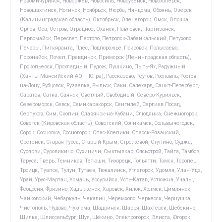
Новомичуринск, Новоржев, Новосиль, Новоузенск, Новохопёрск,
Новошахтинск, Ногинск, Ноябрьск, Нюрба, Няндома, Обоянь, Озёрск
(Калининградская область), Октябрьск, Оленегорск, Омск, Опочка,
Орлов, Оса, Остров, Отрадное, Оханск, Павловск, Партизанск,
Первомайск, Пересвет, Пестово, Петровск-Забайкальский, Петухово,
Печоры, Питкяранта, Плёс, Подпорожье, Покровск, Полысаево,
Поронайск, Почеп, Правдинск, Приморск (Ленинградская область),
Прокопьевск, Прохладный, Пудож, Пушкино, Пыть-Ях, Радужный
(Ханты-Мансийский АО – Югра), Рассказово, Реутов, Рославль, Ростов-
на-Дону, Рубцовск, Рузаевка, Рыльск, Саки, Салехард, Санкт-Петербург,
Саратов, Сатка, Саянск, Светлый, Свободный, Северо-Курильск,
Североморск, Севск, Семикаракорск, Сенгилей, Сергиев Посад,
Серпухов, Сим, Скопин, Славянск-на-Кубани, Слюдянка, Снежногорск,
Советск (Кировская область), Советский, Соликамск, Сольвычегодск,
Сорск, Сосновка, Сосногорск, Спас-Клепики, Спасск-Рязанский,
Сретенск, Старая Русса, Старый Крым, Стрежевой, Ступино, Суджа,
Суоярви, Суровикино, Сухиничи, Сыктывкар, Сясьстрой, Тайга, Тамбов,
Таруса, Тверь, Темников, Тетюши, Тихорецк, Тольятти, Томск, Торопец,
Троицк, Туапсе, Тулун, Тутаев, Тюкалинск, Углегорск, Удомля, Улан-Удэ,
Урай, Урус-Мартан, Усмань, Уссурийск, Усть-Катав, Устюжна, Учалы,
Феодосия, Фрязино, Хадыженск, Харовск, Хилок, Холмск, Цимлянск,
Чайковский, Чебаркуль, Чекалин, Черемхово, Черкесск, Чернушка,
Чистополь, Чудово, Чухлома, Шадринск, Шарья, Шахтёрск, Шебекино,
Шилка, Шлиссельбург, Шуя, Щёкино, Электрогорск, Элиста, Югорск,