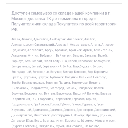
Доступен самовывоз со склада нашей компании в г.
Москва, доставка ТК до терминала в городе
Получателя или склада Покупателя по всей территории
РФ.
Абаза, Абинск, Адыгейск, Ак-Довурак, Алапаевск, Алейск,
Александровск-Сахалинский, Алзамай, Альметьевск, Анапа, Анжеро-
Судженск, Апрелевка, Аргун, Арзамас, Армянск, Артём, Архангельск,
Астрахань, Ачинск, Бабушкин, Байкальск, Баксан, Балахна, Балей,
Барнаул, Бахчисарай, Белая Холуница, Белёв, Белогорск, Белокуриха,
Белореченск, Белый, Берёзовский, Бийск, Биробиджан, Бирюч,
Благодарный, Богородицк, Богучар, Болгар, Болохово, Бор, Боровичи,
Братск, Бугульма, Бузулук, Буйнакск, Валуйки, Великий Новгород,
Венёв, Верхнеуральск, Верхняя Пышма, Верхотурье, Ветлуга,
Вилючинск, Владивосток, Волгоград, Волжск, Володарск, Волхов,
Воркута, Воскресенск, Вуктыл, Высоковск, Вышний Волочёк, Вязьма,
Гаврилов-Ям, Гай, Гвардейск, Георгиевск, Горбатов, Горняк,
Городовиковск, Грайворон, Грязи, Губкин, Гуково, Гурьевск, Гусь-
Хрустальный, Далматово, Данилов, Дедовск, Десногорск, Дзержинский,
Димитровград, Дмитровск, Долгопрудный, Донецк, Дрезна, Дудинка,
Дятьково, Ейск, Елец, Еманжелинск, Ермолино, Ефремов, Железногорск
(Курская область), Жигулёвск, Жуков, Завитинск, , Заволжье,