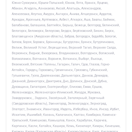
Южно-Сухокумск, Юрьев-Польский, Юхнов, Ялта, Яранск, Ярцево,
Абакан, Агидель, Азнакаево, Аксай, Алатырь, Александров,
Алексеевка, Алупка, Амурск, Ангарск, Анива, Апшеронск, Ардатов,
Аркадак, Арсеньев, Артёмовск, Асбест, Аткарск, Аша, Бавлы, Баймак,
Балабаново, Балашиха, Балтийск, Барыш, Бежецк, Белгород, Белинский,
Белогорск, Беломорск, Белоусово, Бердск, Берёзовский, Бикин, Бирск,
Благовещенск (Амурская область), Бобров, Богородск, Бодайбо, Бологое,
Болхов, Борзя, Боровск, Бронницы, Бугуруслан, Буинск, Бутурлиновка,
Велиж, Великий Устюг, Верещагино, Верхний Тагил, Верхняя Салда,
Верхоянск, Видное, Вихоревка, Владикавказ, Волгодонск, Волжский,
Волоколамск, Волчанск, Воронеж, Воткинск, Выборг, Высоцк,
Вяземский, Вятские Поляны, Гагарин, Галич, Гдов, Глазов, Горно-
Алтайск, Городец, Гороховец, Гремячинск, Грязовец, Губкинский,
Гулькевичи, Гусев, Давлеканово, Дальнегорск, Данков, Демидов,
Джанкой, Дивногорск, Дмитриев, Дно, Долинск, Донской, Дубна,
Духовщина, Евпатория, Екатеринбург, Елизово, Емва, Ершов,
Железноводск, Железногорск-Илимский, Жиздра, Жуковка,
Заводоуковск, , Задонск, Заозёрный, Заполярный, Заречный
(Свердловская область), Звенигород, Зеленоградск, Зерноград,
Златоуст, Знаменск, Ивангород, Ивдель, Избербаш, Инза, Инсар, Ирбит,
Искитим, Ишимбай, Казань, Калачинск, Калтан, Камбарка, Каменск-
Уральский, Камешково, Камышлов, Канск, Карабулак, Карачев,
Карпинск, Касли, Катайск, Кашира, Кемь, Кизилюрт, Кимры, Кинешма,
Киржач, Киров (Калужская область), Кирово-Чепецк, Кирс, Кисловодск,