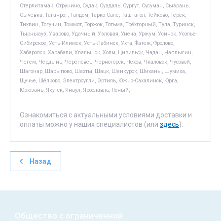
Стерлитамак, Струнино, Судак, Суздаль, Сургут, Сусуман, Сызрань,
Сычёвка, Таганрог, Талдом, Тарко-Сале, Таштагол, Тейково, Терек,
Тихвин, Тогучин, Томмот, Торжок, Тотьма, Трёхгорный, Тула, Туринск,
Тырныауз, Уварово, Удачный, Узловая, Унеча, Уржум, Усинск, Усолье-
Сибирское, Усть-Илимск, Усть-Лабинск, Ухта, Фатеж, Фролово,
Хабаровск, Харабали, Хвалынск, Холм, Цивильск, Чадан, Чаплыгин,
Чегем, Чердынь, Череповец, Черногорск, Чехов, Чкаловск, Чусовой,
Шагонар, Шарыпово, Шахты, Шацк, Шенкурск, Шиханы, Шумиха,
Щучье, Щёлково, Электроугли, Эртиль, Южно-Сахалинск, Юрга,
Юрюзань, Якутск, Янаул, Ярославль, Ясный,
Ознакомиться с актуальными условиями доставки и
оплаты можно у наших специалистов (или
здесь
).
Назад
Общество с ограниченной