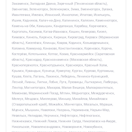
Закаменск, Западная Двина, Заречный (Пензенская область),
Звенигово, Зеленогорск, Зеленокумск, Зима, Змеиногорск, Зуевка,
Ивантеевка, Ижевск, Иланский, Иннополис, Ипатово, Исилькуль,
Ишим, Кадников, Калач-на-Дону, Калининск, Калязин, Каменногорск,
Камень-на-Оби, Камышин, Кандалакша, Карабаш, Карачаевск,
Каргополь, Касимов, Катав-Ивановск, Кашин, Кемерово, Кизел,
Кимовск, Кинель, Киренск, Кириши, Кировград, Кировск (Мурманская
область), Киселёвск, Клинцы, Ковров, Кодинск, Козьмодемьянск,
Коломна, Коммунар, Конаково, Константиновск, Кореновск, Короча,
Костерёво, Котельники, Котлас, Кохма, Красноармейск (Саратовская
область), Краснодар, Краснознаменск (Московская область),
Красноперекопск, Краснотурьинск, Красноярск, Красный Холм,
Крымск, Кувандык, Кузнецк, Кумертау, Курган, Курлово, Куртамыш,
Кушва, Кяхта, Лагань, Лакинск, Лебедянь, Ленинск-Кузнецкий,
Лесной, Ливны, Липки, Лобня, Луга, Луховицы, Лыткарино, Люберцы,
Лянтор, Магнитогорск, Макаров, Малая Вишера, Малоархангельск,
Мамоново, Мариинский Посад, Мглин, Медногорск, Междуреченск,
Мелеуз, Мещовск, Миллерово, Миньяр, Михайлов, Михайловск
(Ставропольский край), Можайск, Мончегорск, Мосальск, Мураши,
Мценск, Мышкин, Наволоки, Назрань, Нариманов, Нарьян-Мар,
Невельск, Нелидово, Нерчинск, Нефтегорск, Нефтеюганск,
Нижнекамск, Нижний Ломов, Нижняя Салда, Николаевск-на-Амуре,
Никольское, Новоалександровск, Нововоронеж, Новокубанск,