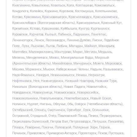
Княгинино, Ковылкино, Козельск, Кола, Колпашево, Комсомольск,
Кондопога, Копейск, Коркино, Корсаков, Костомукша, Котельниково,
Котово, Красавино, Красновишерск, Краснозаводск, Краснокаменск,
Краснослободск (Волгоградская область), Красноуральск, Красный Кут,
Кремёнки, Кстово, Кувшиново, Куйбышев, Кунгур, Курганинск,
Куровское, Курчатов, Кызыл, Лабинск, Ладушкин, Лангепас,
Лениногорск, Ленск, Лесозаводск, Ликино-Дулёво, Лиски, Лодейное
Поле, Луза, Лысково, Льгов, Любим, Магадан, Майкоп, Макарьев,
Малгобек, Малоярославец, Мантурово, Маркс, Мегион, Медынь,
Мезень, Менделеевск, Миасс, Минеральные Воды, Мирный
(Архангельская область), Михайловка, Мичуринск, Можга, Морозовск,
Москва, Мурманск, Мыски, Набережные Челны, Надым, Называевск,
Наро-Фоминск, Находка, Невинномысск, Неман, Нерюнгри,
Нефтекамск, Нея, Нижнеудинск, Нижний Новгород, Нижняя Тура,
Никольск (Вологодская область), Новая Ладога, Новоалтайск,
Новодвинск, Новокузнецк, Новомосковск, Новороссийск,
Новосокольники, Новоульяновск, Новочебоксарск, Новый Оскол,
Нолинск, Нурлат, Нягань, Облучье, Обь, Озёрск (Челябинская область),
Октябрьский, Олонец, Омутнинск, Оренбург, Орск, Осинники,
Островной, Отрадный, Очёр, Павловский Посад, Певек, Первоуральск,
Переславль-Залесский, Петров Вал, Петрозаводск, Петушки, Пикалёво,
Плавск, Поворино, Покачи, Полевской, Полярные Зори, Порхов,
Починок, Приволжск, Приморско-Ахтарск, Пролетарск, Псков, Пустошка,