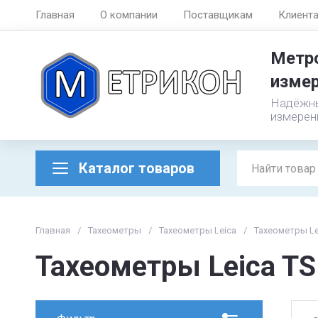
Главная
О компании
Поставщикам
Клиент
Метро
измер
Надёжны
измерен
Каталог товаров
Главная
/
Тахеометры
/
Тахеометры Leica
/
Тахеометры Le
Тахеометры Leica TS