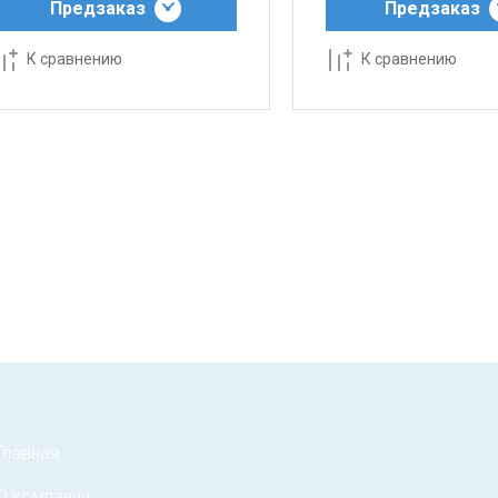
Предзаказ
Предзаказ
К сравнению
К сравнению
Главная
О компании