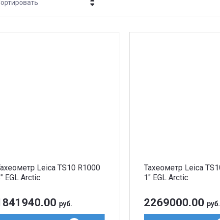
ортировать
Цена - убывание
Цена - возрастание
Название - Я-А
Название - А-Я
Тахеометр Leica TS10 R1000
Тахеометр Leica TS
″ EGL Arctic
1″ EGL Arctic
1841940.00
2269000.00
руб.
руб