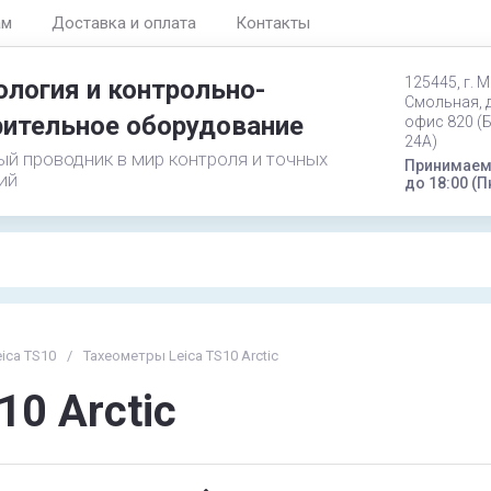
ам
Доставка и оплата
Контакты
125445, г. М
логия и контрольно-
Смольная, д
ительное оборудование
офис 820 (
24А)
й проводник в мир контроля и точных
Принимаем 
ий
до 18:00 (П
ica TS10
/
Тахеометры Leica TS10 Arctic
10 Arctic