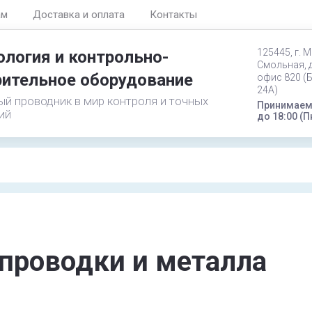
ам
Доставка и оплата
Контакты
125445, г. М
логия и контрольно-
Смольная, д
ительное оборудование
офис 820 (
24А)
й проводник в мир контроля и точных
Принимаем 
ий
до 18:00 (П
проводки и металла