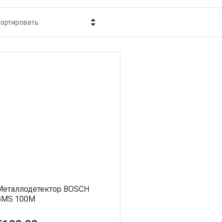
ортировать
Цена - убывание
Цена - возрастание
Название - Я-А
Название - А-Я
Металлодетектор BOSCH
GMS 100M