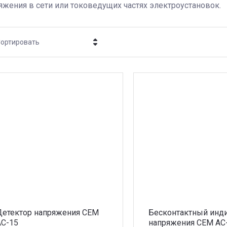
яжения в сети или токоведущих частях электроустановок.
ортировать
Цена - убывание
Цена - возрастание
Название - Я-А
Название - А-Я
Детектор напряжения CEM
Бесконтактный инд
AC-15
напряжения CEM AC