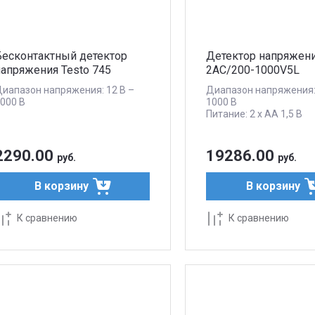
Бесконтактный детектор
Детектор напряжени
напряжения Testo 745
2AC/200-1000V5L
иапазон напряжения: 12 В –
Диапазон напряжения:
000 В
1000 В
Питание: 2 x AA 1,5 В
2290.00
19286.00
руб.
руб.
В корзину
В корзину
К сравнению
К сравнению