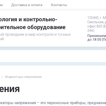
ам
Доставка и оплата
Контакты
125445, г. М
логия и контрольно-
Смольная, д
ительное оборудование
офис 820 (
24А)
й проводник в мир контроля и точных
Принимаем 
ий
до 18:00 (П
/
Индикаторы напряжения
ения
каторы напряжения – это переносные приборы, предназна