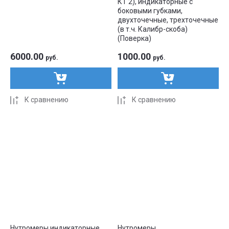
КТ 2), индикаторные с
боковыми губками,
двухточечные, трехточечные
(в т.ч. Калибр-скоба)
(Поверка)
6000.00
1000.00
руб.
руб.
К сравнению
К сравнению
Нутромеры индикаторные
Нутромеры