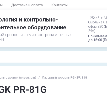
ам
Доставка и оплата
Контакты
125445, г. М
логия и контрольно-
Смольная, д
ительное оборудование
офис 820 (
24А)
й проводник в мир контроля и точных
Принимаем 
ий
до 18:00 (П
рные уровни (нивелиры)
/
Лазерный уровень RGK PR-81G
GK PR-81G