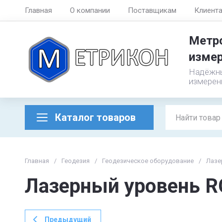
Главная
О компании
Поставщикам
Клиент
Метро
измер
Надёжны
измерен
Каталог товаров
Главная
/
Геодезия
/
Геодезическое оборудование
/
Лазе
Лазерный уровень R
Предыдущий