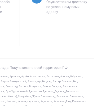
пособа
Осуществляем доставку
.
по указанному вами
ли
адресу.
клада Покупателя по всей территории РФ.
замас, Армянск, Артём, Архангельск, Астрахань, Ачинск, Бабушкин,
Бирюч, Благодарный, Богородицк, Богучар, Болгар, Болохово, Бор,
к, Волгоград, Волжск, Володарск, Волхов, Воркута, Воскресенск,
евск, Гусь-Хрустальный, Далматово, Данилов, Дедовск, Десногорск,
кая область), Жигулёвск, Жуков, Завитинск, , Заволжье, Закаменск,
лис, Ипатово, Исилькуль, Ишим, Кадников, Калач-на-Дону, Калининск,