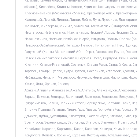
Калязин, Каменногорск, Камень-на-Оби, Камышин, Кандалакша, Караба
область), Киселёвск, Клинцы, Ковров, Кодинск, Козьмодемьянск, Коломн
Краснознаменск (Московская область), Красноперекопск, Краснотурьин
Кузнецкий, Лесной, Ливны, Липки, Лобня, Луга, Луховицы, Лыткарино
Мещовск, Миллерово, Миньяр, Михайлов, Михайловск (Ставропольский
Нефтегорск, Нефтеюганск, Нижнекамск, Нижний Ломов, Нижняя Салда, 
Новошахтинск, Ногинск, Ноябрьск, Нюрба, Няндома, Обоянь, Озёрск (Кал
Петровск-Забайкальский, Петухово, Печоры, Питкяранта, Плёс, Подпор
Радужный (Ханты-Мансийский АО – Югра), Рассказово, Реутов, Рославль,
Севск, Семикаракорск, Сенгилей, Сергиев Посад, Серпухов, Сим, Скопин
Клепики, Спасск-Рязанский, Сретенск, Старая Русса, Старый Крым, Стр
Торопец, Троицк, Туапсе, Тулун, Тутаев, Тюкалинск, Углегорск, Удомля
Чебаркуль, Чекалин, Черемхово, Черкесск, Чернушка, Чистополь, Чудо
Юхнов, Ялта, Яранск, Ярцево,
Абакан, Агидель, Азнакаево, Аксай, Алатырь, Александров, Алексеевка,
Барыш, Бежецк, Белгород, Белинский, Белогорск, Беломорск, Белоусово, Б
Бутурлиновка, Велиж, Великий Устюг, Верещагино, Верхний Тагил, Верх
Вятские Поляны, Гагарин, Галич, Гдов, Глазов, Горно-Алтайск, Городец,
Донской, Дубна, Духовщина, Евпатория, Екатеринбург, Елизово, Емва, 
Звенигород, Зеленоградск, Зерноград, Златоуст, Знаменск, Ивангород
Карабулак, Карачев, Карпинск, Касли, Катайск, Кашира, Кемь, Кизилюр
Кондопога, Копейск, Коркино, Корсаков, Костомукша, Котельниково, Кот