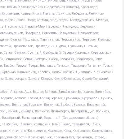
ск, Кинель, Киренск, Кириши, Кировград, Кировск (Мурманская
лас, Кохма, Красноармейск (Саратовская область), Краснодар,
, Куртамыш, Кушва, Кяхта, Лагань, Лакинск, Лебедянь, Ленинск-
во, Мариинский Посад, Мглин, Медногорск, Междуреченск, Мелеуз,
ь, Нариманов, Нарьян-Мар, Невельск, Нелидово, Нерчинск,
вомичуринск, Новоржев, Новосиль, Новоузенск, Новохопёрск,
адное, Оханск, Павловск, Партизанск, Первомайск, Пересвет, Пестово,
бласть), Прокопьевск, Прохладный, Пудож, Пушкино, Пыть-Ях,
ов, Сатка, Саянск, Светлый, Свободный, Северо-Курильск, Североморск,
, Соликамск, Сольвычегодск, Сорск, Сосновка, Сосногорск, Спас-
 Тамбов, Таруса, Тверь, Темников, Тетюши, Тихорецк, Тольятти, Томск,
ия, Фрязино, Хадыженск, Харовск, Хилок, Холмск, Цимлянск, Чайковский,
о, Электрогорск, Элиста, Югорск, Южно-Сухокумск, Юрьев-Польский,
сбест, Аткарск, Аша, Бавлы, Баймак, Балабаново, Балашиха, Балтийск,
Бодайбо, Бологое, Болхов, Борзя, Боровск, Бронницы, Бугуруслан, Буинск,
оламск, Волчанск, Воронеж, Воткинск, Выборг, Высоцк, Вяземский,
орск, Данков, Демидов, Джанкой, Дивногорск, Дмитриев, Дно, Долинск,
ск, Заозёрный, Заполярный, Заречный (Свердловская область),
н, Камбарка, Каменск-Уральский, Камешково, Камышлов, Канск,
одск, Княгинино, Ковылкино, Козельск, Кола, Колпашево, Комсомольск,
радская область), Красноуральск, Красный Кут, Кремёнки, Кстово,