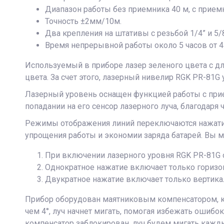
Диапазон работы без приемника 40 м, с прием
Точность ±2мм/10м.
Два крепления на штативы с резьбой 1/4” и 5/8
Время непрерывной работы около 5 часов от 4 
Используемый в приборе лазер зеленого цвета с д
цвета. За счет этого, лазерный нивелир RGK PR-81
Лазерный уровень оснащен функцией работы с прие
попадании на его сенсор лазерного луча, благодаря
Режимы отображения линий переключаются нажатие
упрощения работы и экономии заряда батарей. Вы 
При включении лазерного уровня RGK PR-81G 
Однократное нажатие включает только горизо
Двукратное нажатие включает только вертика
Прибор оборудован маятниковым компенсатором, ко
чем 4°, луч начнет мигать, помогая избежать ошибо
компенсатор заблокирован, луч будем мигать кажды