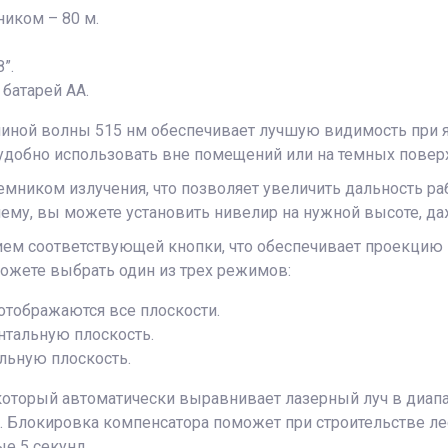
ником – 80 м.
”.
батарей АА.
линой волны 515 нм обеспечивает лучшую видимость при я
G удобно использовать вне помещений или на темных повер
мником излучения, что позволяет увеличить дальность ра
 чему, вы можете установить нивелир на нужной высоте, да
м соответствующей кнопки, что обеспечивает проекцию 
можете выбрать один из трех режимов:
отображаются все плоскости.
нтальную плоскость.
льную плоскость.
торый автоматически выравнивает лазерный луч в диапазо
к. Блокировка компенсатора поможет при строительстве ле
е 5 секунд.