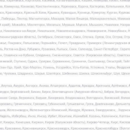
ш, Карачаевск, Каргополь, Касимов, Катав-Ивановск, Кашин, Кемерово, Кизел, Кимов
а, Коммунар, Конаково, Константиновск, Кореновск, Короча, Костерёво, Котельники, Кот
ск, Красноярск, Красный Холм, Крымск, Кувандык, Кузнецк, Кумертау, Курган, Курлово
, Люберцы, Лянтор, Магнитогорск, Макаров, Малая Вишера, Малоархангельск, Мамоно
 край), Можайск, Мончегорск, Мосальск, Мураши, Мценск, Мышкин, Наволоки, Назран
Николаевск-на-Амуре, Никольское, Новоалександровск, Нововоронеж, Новокубанск, Но
ининградская область), Октябрьск, Оленегорск, Омск, Опочка, Орлов, Оса, Остров, Отр
ожье, Покровск, Полысаево, Поронайск, Почеп, Правдинск, Приморск (Ленинградская о
 Ростов-на-Дону, Рубцовск, Рузаевка, Рыльск, Саки, Салехард, Санкт-Петербург, Сарат
, Славянск-на-Кубани, Слюдянка, Снежногорск, Советск (Кировская область), Советский
ежевой, Ступино, Суджа, Суоярви, Суровикино, Сухиничи, Сыктывкар, Сясьстрой, Тайга,
, Улан-Удэ, Урай, Урус-Мартан, Усмань, Уссурийск, Усть-Катав, Устюжна, Учалы, Феодос
во, Чухлома, Шадринск, Шарья, Шахтёрск, Шебекино, Шилка, Шлиссельбург, Шуя, Щёкин
 Алупка, Амурск, Ангарск, Анива, Апшеронск, Ардатов, Аркадак, Арсеньев, Артёмовск, А
ердск, Берёзовский, Бикин, Бирск, Благовещенск (Амурская область), Бобров, Богородск, 
няя Салда, Верхоянск, Видное, Вихоревка, Владикавказ, Волгодонск, Волжский, Волок
 Гороховец, Гремячинск, Грязовец, Губкинский, Гулькевичи, Гусев, Давлеканово, Дальнег
Ершов, Железноводск, Железногорск-Илимский, Жиздра, Жуковка, Заводоуковск, , Задон
, Ивдель, Избербаш, Инза, Инсар, Ирбит, Искитим, Ишимбай, Казань, Калачинск, Калта
т, Кимры, Кинешма, Киржач, Киров (Калужская область), Кирово-Чепецк, Кирс, Кислов
ово, Красавино, Красновишерск, Краснозаводск, Краснокаменск, Краснослободск (Волгог