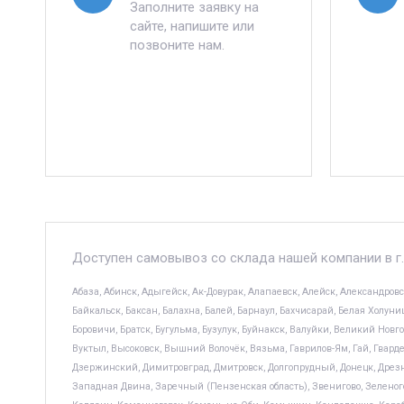
Заполните заявку на
сайте, напишите или
позвоните нам.
Доступен самовывоз со склада нашей компании в г.
Абаза, Абинск, Адыгейск, Ак-Довурак, Алапаевск, Алейск, Александров
Байкальск, Баксан, Балахна, Балей, Барнаул, Бахчисарай, Белая Холуниц
Боровичи, Братск, Бугульма, Бузулук, Буйнакск, Валуйки, Великий Новго
Вуктыл, Высоковск, Вышний Волочёк, Вязьма, Гаврилов-Ям, Гай, Гвардейск
Дзержинский, Димитровград, Дмитровск, Долгопрудный, Донецк, Дрезна,
Западная Двина, Заречный (Пензенская область), Звенигово, Зеленого