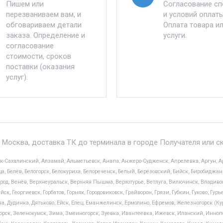
Пишем или
Согласование с
перезваниваем вам, и
и условий оплаты
обговариваем детали
Оплата товара и
заказа. Определение и
услуги.
согласование
стоимости, сроков
поставки (оказания
услуг).
 Москва, доставка ТК до терминала в городе Получателя или с
ск-Сахалинский, Алзамай, Альметьевск, Анапа, Анжеро-Судженск, Апрелевка, Аргун, Ар
а, Белёв, Белогорск, Белокуриха, Белореченск, Белый, Берёзовский, Бийск, Биробиджан, 
род, Венёв, Верхнеуральск, Верхняя Пышма, Верхотурье, Ветлуга, Вилючинск, Владивосто
, Георгиевск, Горбатов, Горняк, Городовиковск, Грайворон, Грязи, Губкин, Гуково, Гурь
 Дудинка, Дятьково, Ейск, Елец, Еманжелинск, Ермолино, Ефремов, Железногорск (Курс
рск, Зеленокумск, Зима, Змеиногорск, Зуевка, Ивантеевка, Ижевск, Иланский, Иннопо