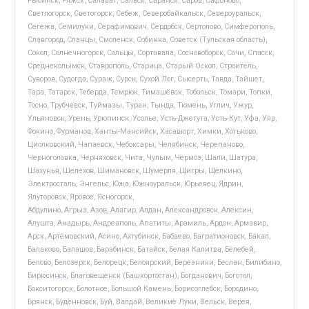
Рыбинск, Ряжск, Салават, Сальск, Саранск, Саров, Сафоново,
Светлогорск, Светогорск, Себеж, Северобайкальск, Североуральск,
Сегежа, Семилуки, Серафимович, Сердобск, Сертолово, Симферополь,
Славгород, Сланцы, Смоленск, Собинка, Советск (Тульская область),
Сокол, Солнечногорск, Сольцы, Сортавала, Сосновоборск, Сочи, Спасск,
Среднеколымск, Ставрополь, Старица, Старый Оскол, Строитель,
Суворов, Судогда, Сураж, Сурск, Сухой Лог, Сысерть, Тавда, Тайшет,
Тара, Татарск, Теберда, Темрюк, Тимашёвск, Тобольск, Томари, Топки,
Тосно, Трубчевск, Туймазы, Туран, Тында, Тюмень, Углич, Ужур,
Ульяновск, Урень, Урюпинск, Усолье, Усть-Джегута, Усть-Кут, Уфа, Уяр,
Фокино, Фурманов, Ханты-Мансийск, Хасавюрт, Химки, Хотьково,
Циолковский, Чапаевск, Чебоксары, Челябинск, Черепаново,
Черноголовка, Черняховск, Чита, Чулым, Чёрмоз, Шали, Шатура,
Шахунья, Шелехов, Шимановск, Шумерля, Щигры, Щёлкино,
Электросталь, Энгельс, Южа, Южноуральск, Юрьевец, Ядрин,
Ялуторовск, Яровое, Ясногорск,
Абдулино, Агрыз, Азов, Алагир, Алдан, Александровск, Алексин,
Алушта, Анадырь, Андреаполь, Апатиты, Арамиль, Ардон, Армавир,
Арск, Артёмовский, Асино, Ахтубинск, Бабаево, Багратионовск, Бакал,
Балаково, Балашов, Барабинск, Батайск, Белая Калитва, Белебей,
Белово, Белозерск, Белорецк, Белоярский, Березники, Беслан, Билибино,
Бирюсинск, Благовещенск (Башкортостан), Богданович, Боготол,
Бокситогорск, Болотное, Большой Камень, Борисоглебск, Бородино,
Брянск, Будённовск, Буй, Валдай, Великие Луки, Вельск, Верея,