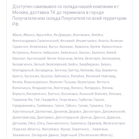
Доступен самовывоз со склада нашей компании в г.
Москва, доставка ТК до терминала в городе
Получателя или склада Покупателя по всей территории
РФ.
Абаза, Абинск, Адыгейск, Ак-Довурак, Алапаевск, Алейск,
Александровск-Сахалинский, Алзамай, Альметьевск, Анапа, Анжеро-
Судженск, Апрелевка, Аргун, Арзамас, Армянск, Артём, Архангельск,
Астрахань, Ачинск, Бабушкин, Байкальск, Баксан, Балахна, Балей,
Барнаул, Бахчисарай, Белая Холуница, Белёв, Белогорск, Белокуриха,
Белореченск, Белый, Берёзовский, Бийск, Биробиджан, Бирюч,
Благодарный, Богородицк, Богучар, Болгар, Болохово, Бор, Боровичи,
Братск, Бугульма, Бузулук, Буйнакск, Валуйки, Великий Новгород,
Венёв, Верхнеуральск, Верхняя Пышма, Верхотурье, Ветлуга,
Вилючинск, Владивосток, Волгоград, Волжск, Володарск, Волхов,
Воркута, Воскресенск, Вуктыл, Высоковск, Вышний Волочёк, Вязьма,
Гаврилов-Ям, Гай, Гвардейск, Георгиевск, Горбатов, Горняк,
Городовиковск, Грайворон, Грязи, Губкин, Гуково, Гурьевск, Гусь-
Хрустальный, Далматово, Данилов, Дедовск, Десногорск, Дзержинский,
Димитровград, Дмитровск, Долгопрудный, Донецк, Дрезна, Дудинка,
Дятьково, Ейск, Елец, Еманжелинск, Ермолино, Ефремов, Железногорск
(Курская область), Жигулёвск, Жуков, Завитинск, , Заволжье,
Закаменск, Западная Двина, Заречный (Пензенская область),