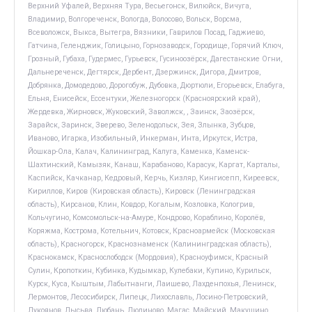
Верхний Уфалей, Верхняя Тура, Весьегонск, Вилюйск, Вичуга,
Владимир, Волгореченск, Вологда, Волосово, Вольск, Ворсма,
Всеволожск, Выкса, Вытегра, Вязники, Гаврилов Посад, Гаджиево,
Гатчина, Геленджик, Голицыно, Горнозаводск, Городище, Горячий Ключ,
Грозный, Губаха, Гудермес, Гурьевск, Гусиноозёрск, Дагестанские Огни,
Дальнереченск, Дегтярск, Дербент, Дзержинск, Дигора, Дмитров,
Добрянка, Домодедово, Дорогобуж, Дубовка, Дюртюли, Егорьевск, Елабуга,
Ельня, Енисейск, Ессентуки, Железногорск (Красноярский край),
Жердевка, Жирновск, Жуковский, Заволжск, , Заинск, Заозёрск,
Зарайск, Заринск, Зверево, Зеленодольск, Зея, Злынка, Зубцов,
Иваново, Игарка, Изобильный, Инкерман, Инта, Иркутск, Истра,
Йошкар-Ола, Калач, Калининград, Калуга, Каменка, Каменск-
Шахтинский, Камызяк, Канаш, Карабаново, Карасук, Каргат, Карталы,
Каспийск, Качканар, Кедровый, Керчь, Кизляр, Кингисепп, Киреевск,
Кириллов, Киров (Кировская область), Кировск (Ленинградская
область), Кирсанов, Клин, Ковдор, Когалым, Козловка, Кологрив,
Кольчугино, Комсомольск-на-Амуре, Кондрово, Кораблино, Королёв,
Коряжма, Кострома, Котельнич, Котовск, Красноармейск (Московская
область), Красногорск, Краснознаменск (Калининградская область),
Краснокамск, Краснослободск (Мордовия), Красноуфимск, Красный
Сулин, Кропоткин, Кубинка, Кудымкар, Кулебаки, Купино, Курильск,
Курск, Куса, Кыштым, Лабытнанги, Лаишево, Лахденпохья, Ленинск,
Лермонтов, Лесосибирск, Липецк, Лихославль, Лосино-Петровский,
Лукоянов, Лысьва, Любань, Людиново, Магас, Майский, Макушино,