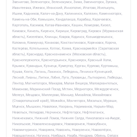
Звенигово, Зеленогорск, Зеленокумск, Зима, Змеиногорск, Зуевка,
Ивантеевка, Ижевск, Иланский, Иннополис, Ипатово, Исилькуль,
Ишим, Кадников, Калач-на-Дону, Калининск, Калязин, Каменногорск,
Камень-на-Оби, Камышин, Кандалакша, Карабаш, Карачаевск,
Каргополь, Касимов, Катав-Ивановск, Кашин, Кемерово, Кизел,
Кимовск, Кинель, Киренск, Кириши, Кировград, Кировск (Мурманская
область), Киселёвск, Клинцы, Ковров, Кодинск, Козьмодемьянск,
Коломна, Коммунар, Конаково, Константиновск, Кореновск, Короча,
Костерёво, Котельники, Котлас, Кохма, Красноармейск (Саратовская
область), Краснодар, Краснознаменск (Московская область),
Красноперекопск, Краснотурьинск, Красноярск, Красный Холм,
Крымск, Кувандык, Кузнецк, Кумертау, Курган, Курлово, Куртамыш,
Кушва, Кяхта, Лагань, Лакинск, Лебедянь, Ленинск-Кузнецкий,
Лесной, Ливны, Липки, Лобня, Луга, Луховицы, Лыткарино, Люберцы,
Лянтор, Магнитогорск, Макаров, Малая Вишера, Малоархангельск,
Мамоново, Мариинский Посад, Мглин, Медногорск, Междуреченск,
Мелеуз, Мещовск, Миллерово, Миньяр, Михайлов, Михайловск
(Ставропольский край), Можайск, Мончегорск, Мосальск, Мураши,
Мценск, Мышкин, Наволоки, Назрань, Нариманов, Нарьян-Мар,
Невельск, Нелидово, Нерчинск, Нефтегорск, Нефтеюганск,
Нижнекамск, Нижний Ломов, Нижняя Салда, Николаевск-на-Амуре,
Никольское, Новоалександровск, Нововоронеж, Новокубанск,
Новомичуринск, Новоржев, Новосиль, Новоузенск, Новохопёрск,
Новошахтинск, Ногинск, Ноябрьск, Нюрба, Няндома, Обоянь, Озёрск