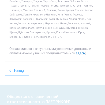
Сычёвка, Таганрог, Талдом, Тарко-Сале, Таштагол, Тейково, Терек,
Тихвин, Тогучин, Томмот, Торжок, Тотьма, Трёхгорный, Тула, Туринск,
Тырныауз, Уварово, Удачный, Узловая, Унеча, Уржум, Усинск, Усолье-
Сибирское, Усть-Илимск, Усть-Лабинск, Ухта, Фатеж, Фролово,
Хабаровск, Харабали, Хвалынск, Холм, Цивильск, Чадан, Чаплыгин,
Чегем, Чердынь, Череповец, Черногорск, Чехов, Чкаловск, Чусовой,
Шагонар, Шарыпово, Шахты, Шацк, Шенкурск, Шиханы, Шумиха,
Щучье, Щёлково, Электроугли, Эртиль, Южно-Сахалинск, Юрга,
Юрюзань, Якутск, Янаул, Ярославль, Ясный,
Ознакомиться с актуальными условиями доставки и
оплаты можно у наших специалистов (или
здесь
).
Назад
Общество с ограниченной
ответственностью "МЕТРИКОН"