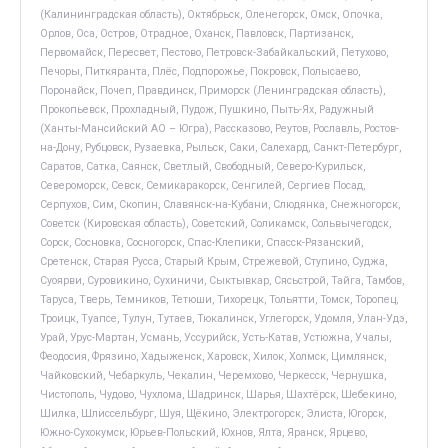
(Калининградская область), Октябрьск, Оленегорск, Омск, Опочка,
Орлов, Оса, Остров, Отрадное, Оханск, Павловск, Партизанск,
Первомайск, Пересвет, Пестово, Петровск-Забайкальский, Петухово,
Печоры, Питкяранта, Плёс, Подпорожье, Покровск, Полысаево,
Поронайск, Почеп, Правдинск, Приморск (Ленинградская область),
Прокопьевск, Прохладный, Пудож, Пушкино, Пыть-Ях, Радужный
(Ханты-Мансийский АО – Югра), Рассказово, Реутов, Рославль, Ростов-
на-Дону, Рубцовск, Рузаевка, Рыльск, Саки, Салехард, Санкт-Петербург,
Саратов, Сатка, Саянск, Светлый, Свободный, Северо-Курильск,
Североморск, Севск, Семикаракорск, Сенгилей, Сергиев Посад,
Серпухов, Сим, Скопин, Славянск-на-Кубани, Слюдянка, Снежногорск,
Советск (Кировская область), Советский, Соликамск, Сольвычегодск,
Сорск, Сосновка, Сосногорск, Спас-Клепики, Спасск-Рязанский,
Сретенск, Старая Русса, Старый Крым, Стрежевой, Ступино, Суджа,
Суоярви, Суровикино, Сухиничи, Сыктывкар, Сясьстрой, Тайга, Тамбов,
Таруса, Тверь, Темников, Тетюши, Тихорецк, Тольятти, Томск, Торопец,
Троицк, Туапсе, Тулун, Тутаев, Тюкалинск, Углегорск, Удомля, Улан-Удэ,
Урай, Урус-Мартан, Усмань, Уссурийск, Усть-Катав, Устюжна, Учалы,
Феодосия, Фрязино, Хадыженск, Харовск, Хилок, Холмск, Цимлянск,
Чайковский, Чебаркуль, Чекалин, Черемхово, Черкесск, Чернушка,
Чистополь, Чудово, Чухлома, Шадринск, Шарья, Шахтёрск, Шебекино,
Шилка, Шлиссельбург, Шуя, Щёкино, Электрогорск, Элиста, Югорск,
Южно-Сухокумск, Юрьев-Польский, Юхнов, Ялта, Яранск, Ярцево,