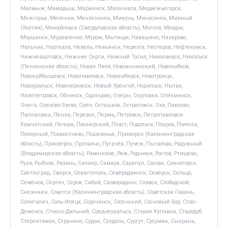
Малмыж, Мамадыш, Мариинск, Махачкала, Медвежьегорск,
Межгорье, Меленки, Мензелинск, Микунь, Минусинск, Мирный
(Якутия), Михайловск (Свердловская область), Могоча, Моздок,
Моршанск, Муравленко, Муром, Мытищи, Навашино, Назарово,
Нальчик, Нарткала, Невель, Невьянск, Нерехта, Нестеров, Нефтекумск,
Нижневартовск, Нижние Серги, Нижний Тагил, Николаевск, Никольск
(Пензенская область), Новая Ляля, Новоаннинский, Новозыбков,
Новокуйбышевск, Новопавловск, Новосибирск, Новотроицк,
Новоуральск, Новочеркасск, Новый Уренгой, Норильск, Нытва,
Нязепетровск, Обнинск, Одинцово, Озёры, Окуловка, Олёкминск,
Онега, Орехово-Зуево, Орёл, Осташков, Острогожск, Оха, Павлово,
Палласовка, Пенза, Перевоз, Пермь, Петровск, Петропавловск-
Камчатский, Печора, Пионерский, Пласт, Подольск, Покров, Полесск,
Полярный, Похвистнево, Пошехонье, Приморск (Калининградская
область), Приозерск, Протвино, Пугачёв, Пучеж, Пыталово, Радужный
(Владимирская область), Раменское, Реж, Родники, Ростов, Ртищево,
Руза, Рыбное, Рязань, Салаир, Самара, Сарапул, Сасово, Саяногорск,
Светлоград, Свирск, Севастополь, Северодвинск, Северск, Сельцо,
Семёнов, Сергач, Серов, Сибай, Сковородино, Славск, Слободской,
Снежинск, Советск (Калининградская область), Советская Гавань,
Солигалич, Соль-Илецк, Сорочинск, Сосенский, Сосновый Бор, Спас-
Деменск, Спасск-Дальний, Среднеуральск, Старая Купавна, Стародуб,
Стерлитамак, Струнино, Судак, Суздаль, Сургут, Сусуман, Сызрань,