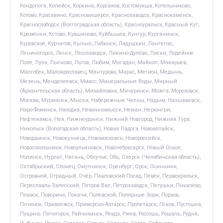
Кондопога, Копейск, Коркино, Корсаков, Костомукша, Котельниково,
Котово, Красавино, Красновишерск, Краснозаводск, Краснокаменск,
Краснослободск (Волгоградская область), Красноуральск, Красный Кут,
Кремёнки, Кстово, Кувшиново, Куйбышев, Кунгур, Курганинск,
Куровское, Курчатов, Кызыл, Лабинск, Ладушкин, Лангепас,
Лениногорск, Ленск, Лесозаводск, Ликино-Дулёво, Лиски, Лодейное
Поле, Луза, Лысково, Льгов, Любим, Магадан, Майкоп, Макарьев,
Малгобек, Малоярославец, Мантурово, Маркс, Мегион, Медынь,
Мезень, Менделеевск, Миасс, Минеральные Воды, Мирный
(Архангельская область), Михайловка, Мичуринск, Можга, Морозовск,
Москва, Мурманск, Мыски, Набережные Челны, Надым, Называевск,
Наро-Фоминск, Находка, Невинномысск, Неман, Нерюнгри,
Нефтекамск, Нея, Нижнеудинск, Нижний Новгород, Нижняя Тура,
Никольск (Вологодская область), Новая Ладога, Новоалтайск,
Новодвинск, Новокузнецк, Новомосковск, Новороссийск,
Новосокольники, Новоульяновск, Новочебоксарск, Новый Оскол,
Нолинск, Нурлат, Нягань, Облучье, Обь, Озёрск (Челябинская область),
Октябрьский, Олонец, Омутнинск, Оренбург, Орск, Осинники,
Островной, Отрадный, Очёр, Павловский Посад, Певек, Первоуральск,
Переславль-Залесский, Петров Вал, Петрозаводск, Петушки, Пикалёво,
Плавск, Поворино, Покачи, Полевской, Полярные Зори, Порхов,
Починок, Приволжск, Приморско-Ахтарск, Пролетарск, Псков, Пустошка,
Пущино, Пятигорск, Райчихинск, Ревда, Ржев, Россошь, Рошаль, Рудня,