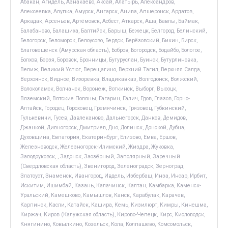
Абакан, Агидель, Азнакаево, Аксай, Алатырь, Александров,
Алексеевка, Алупка, Амурск, Ангарск, Анива, Апшеронск, Ардатов,
Аркадак, Арсеньев, Артёмовск, Асбест, Аткарск, Аша, Бавлы, Баймак,
Балабаново, Балашиха, Балтийск, Барыш, Бежецк, Белгород, Белинский,
Белогорск, Беломорск, Белоусово, Бердск, Берёзовский, Бикин, Бирск,
Благовещенск (Амурская область), Бобров, Богородск, Бодайбо, Бологое,
Болхов, Борзя, Боровск, Бронницы, Бугуруслан, Буинск, Бутурлиновка,
Велиж, Великий Устюг, Верещагино, Верхний Тагил, Верхняя Салда,
Верхоянск, Видное, Вихоревка, Владикавказ, Волгодонск, Волжский,
Волоколамск, Волчанск, Воронеж, Воткинск, Выборг, Высоцк,
Вяземский, Вятские Поляны, Гагарин, Галич, Гдов, Глазов, Горно-
Алтайск, Городец, Гороховец, Гремячинск, Грязовец, Губкинский,
Гулькевичи, Гусев, Давлеканово, Дальнегорск, Данков, Демидов,
Джанкой, Дивногорск, Дмитриев, Дно, Долинск, Донской, Дубна,
Духовщина, Евпатория, Екатеринбург, Елизово, Емва, Ершов,
Железноводск, Железногорск-Илимский, Жиздра, Жуковка,
Заводоуковск, , Задонск, Заозёрный, Заполярный, Заречный
(Свердловская область), Звенигород, Зеленоградск, Зерноград,
Златоуст, Знаменск, Ивангород, Ивдель, Избербаш, Инза, Инсар, Ирбит,
Искитим, Ишимбай, Казань, Калачинск, Калтан, Камбарка, Каменск-
Уральский, Камешково, Камышлов, Канск, Карабулак, Карачев,
Карпинск, Касли, Катайск, Кашира, Кемь, Кизилюрт, Кимры, Кинешма,
Киржач, Киров (Калужская область), Кирово-Чепецк, Кирс, Кисловодск,
Княгинино, Ковылкино, Козельск, Кола, Колпашево, Комсомольск,