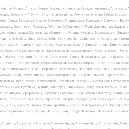
 Алупка, Амурск, Ангарск, Анива, Апшеронск, Ардатов, Аркадак, Арсеньев, Артёмовск, А
ердск, Берёзовский, Бикин, Бирск, Благовещенск (Амурская область), Бобров, Богородск, 
няя Салда, Верхоянск, Видное, Вихоревка, Владикавказ, Волгодонск, Волжский, Волок
 Гороховец, Гремячинск, Грязовец, Губкинский, Гулькевичи, Гусев, Давлеканово, Дальнег
Ершов, Железноводск, Железногорск-Илимский, Жиздра, Жуковка, Заводоуковск, , Задон
, Ивдель, Избербаш, Инза, Инсар, Ирбит, Искитим, Ишимбай, Казань, Калачинск, Калта
т, Кимры, Кинешма, Киржач, Киров (Калужская область), Кирово-Чепецк, Кирс, Кислов
ово, Красавино, Красновишерск, Краснозаводск, Краснокаменск, Краснослободск (Волгог
л, Лабинск, Ладушкин, Лангепас, Лениногорск, Ленск, Лесозаводск, Ликино-Дулёво, Ли
ынь, Мезень, Менделеевск, Миасс, Минеральные Воды, Мирный (Архангельская област
а, Невинномысск, Неман, Нерюнгри, Нефтекамск, Нея, Нижнеудинск, Нижний Новгород
восокольники, Новоульяновск, Новочебоксарск, Новый Оскол, Нолинск, Нурлат, Нягань,
ловский Посад, Певек, Первоуральск, Переславль-Залесский, Петров Вал, Петрозаводс
арск, Псков, Пустошка, Пущино, Пятигорск, Райчихинск, Ревда, Ржев, Россошь, Рошаль,
жа, Семилуки, Серафимович, Сердобск, Сертолово, Симферополь, Славгород, Сланцы, Смо
оль, Старица, Старый Оскол, Строитель, Суворов, Судогда, Сураж, Сурск, Сухой Лог, Сы
ень, Углич, Ужур, Ульяновск, Урень, Урюпинск, Усолье, Усть-Джегута, Усть-Кут, Уфа, У
овка, Черняховск, Чита, Чулым, Чёрмоз, Шали, Шатура, Шахунья, Шелехов, Шимановск
, Анадырь, Андреаполь, Апатиты, Арамиль, Ардон, Армавир, Арск, Артёмовский, Асино, 