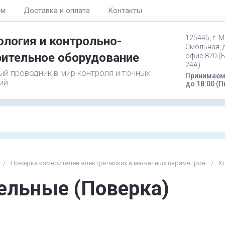
ам
Доставка и оплата
Контакты
125445, г. М
логия и контрольно-
Смольная, д
ительное оборудование
офис 820 (
24А)
й проводник в мир контроля и точных
Принимаем 
ий
до 18:00 (П
/
Поверка измерителей электрических и магнитных параметров
/
К
ельные (Поверка)