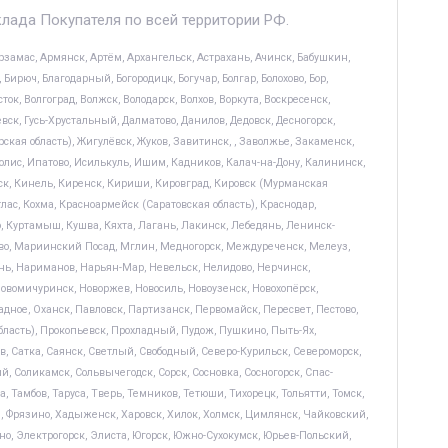
клада Покупателя по всей территории РФ.
замас, Армянск, Артём, Архангельск, Астрахань, Ачинск, Бабушкин,
Бирюч, Благодарный, Богородицк, Богучар, Болгар, Болохово, Бор,
к, Волгоград, Волжск, Володарск, Волхов, Воркута, Воскресенск,
евск, Гусь-Хрустальный, Далматово, Данилов, Дедовск, Десногорск,
кая область), Жигулёвск, Жуков, Завитинск, , Заволжье, Закаменск,
лис, Ипатово, Исилькуль, Ишим, Кадников, Калач-на-Дону, Калининск,
ск, Кинель, Киренск, Кириши, Кировград, Кировск (Мурманская
лас, Кохма, Красноармейск (Саратовская область), Краснодар,
, Куртамыш, Кушва, Кяхта, Лагань, Лакинск, Лебедянь, Ленинск-
во, Мариинский Посад, Мглин, Медногорск, Междуреченск, Мелеуз,
ь, Нариманов, Нарьян-Мар, Невельск, Нелидово, Нерчинск,
вомичуринск, Новоржев, Новосиль, Новоузенск, Новохопёрск,
адное, Оханск, Павловск, Партизанск, Первомайск, Пересвет, Пестово,
бласть), Прокопьевск, Прохладный, Пудож, Пушкино, Пыть-Ях,
ов, Сатка, Саянск, Светлый, Свободный, Северо-Курильск, Североморск,
, Соликамск, Сольвычегодск, Сорск, Сосновка, Сосногорск, Спас-
 Тамбов, Таруса, Тверь, Темников, Тетюши, Тихорецк, Тольятти, Томск,
ия, Фрязино, Хадыженск, Харовск, Хилок, Холмск, Цимлянск, Чайковский,
о, Электрогорск, Элиста, Югорск, Южно-Сухокумск, Юрьев-Польский,