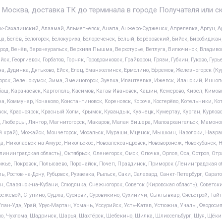
 Москва, доставка ТК до терминала в городе Получателя или с
ск-Сахалинский, Алзамай, Альметьевск, Анапа, Анжеро-Судженск, Апрелевка, Аргун, Ар
а, Белёв, Белогорск, Белокуриха, Белореченск, Белый, Берёзовский, Бийск, Биробиджан, 
род, Венёв, Верхнеуральск, Верхняя Пышма, Верхотурье, Ветлуга, Вилючинск, Владивосто
, Георгиевск, Горбатов, Горняк, Городовиковск, Грайворон, Грязи, Губкин, Гуково, Гурь
 Дудинка, Дятьково, Ейск, Елец, Еманжелинск, Ермолино, Ефремов, Железногорск (Курс
рск, Зеленокумск, Зима, Змеиногорск, Зуевка, Ивантеевка, Ижевск, Иланский, Иннопо
ш, Карачаевск, Каргополь, Касимов, Катав-Ивановск, Кашин, Кемерово, Кизел, Кимов
а, Коммунар, Конаково, Константиновск, Кореновск, Короча, Костерёво, Котельники, Кот
ск, Красноярск, Красный Холм, Крымск, Кувандык, Кузнецк, Кумертау, Курган, Курлово
, Люберцы, Лянтор, Магнитогорск, Макаров, Малая Вишера, Малоархангельск, Мамоно
 край), Можайск, Мончегорск, Мосальск, Мураши, Мценск, Мышкин, Наволоки, Назран
Николаевск-на-Амуре, Никольское, Новоалександровск, Нововоронеж, Новокубанск, Но
ининградская область), Октябрьск, Оленегорск, Омск, Опочка, Орлов, Оса, Остров, Отр
ожье, Покровск, Полысаево, Поронайск, Почеп, Правдинск, Приморск (Ленинградская о
 Ростов-на-Дону, Рубцовск, Рузаевка, Рыльск, Саки, Салехард, Санкт-Петербург, Сарат
, Славянск-на-Кубани, Слюдянка, Снежногорск, Советск (Кировская область), Советский
ежевой, Ступино, Суджа, Суоярви, Суровикино, Сухиничи, Сыктывкар, Сясьстрой, Тайга,
, Улан-Удэ, Урай, Урус-Мартан, Усмань, Уссурийск, Усть-Катав, Устюжна, Учалы, Феодос
во, Чухлома, Шадринск, Шарья, Шахтёрск, Шебекино, Шилка, Шлиссельбург, Шуя, Щёкин