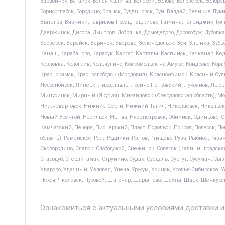
Барабинск, Батайск, Белая Калитва, Белебей, Белово, Белозерск, Белор
Борисоглебск, Бородино, Брянск, Будённовск, Буй, Валдай, Великие Луки
Вытегра, Вязники, Гаврилов Посад, Гаджиево, Гатчина, Геленджик, Голи
Дзержинск, Дигора, Дмитров, Добрянка, Домодедово, Дорогобуж, Дубовка
Заозёрск, Зарайск, Заринск, Зверево, Зеленодольск, Зея, Злынка, Зуб
Канаш, Карабаново, Карасук, Каргат, Карталы, Каспийск, Качканар, Ке
Козловка, Кологрив, Кольчугино, Комсомольск-на-Амуре, Кондрово, Кор
Краснокамск, Краснослободск (Мордовия), Красноуфимск, Красный Сули
Лесосибирск, Липецк, Лихославль, Лосино-Петровский, Лукоянов, Л
Минусинск, Мирный (Якутия), Михайловск (Свердловская область), Мо
Нижневартовск, Нижние Серги, Нижний Тагил, Николаевск, Никольск (
Новый Уренгой, Норильск, Нытва, Нязепетровск, Обнинск, Одинцово, Оз
Камчатский, Печора, Пионерский, Пласт, Подольск, Покров, Полесск, 
область), Раменское, Реж, Родники, Ростов, Ртищево, Руза, Рыбное, Ряза
Сковородино, Славск, Слободской, Снежинск, Советск (Калининградская
Стародуб, Стерлитамак, Струнино, Судак, Суздаль, Сургут, Сусуман, Сыз
Уварово, Удачный, Узловая, Унеча, Уржум, Усинск, Усолье-Сибирское, 
Чехов, Чкаловск, Чусовой, Шагонар, Шарыпово, Шахты, Шацк, Шенкурск
Ознакомиться с актуальными условиями доставки и