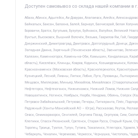
Доступен самовывоз со склада нашей компании в г.
Абаза, Абинск, Адыгейск, Ак-Довурак, Алапаевск, Алейск, Александров
Байкальск, Баксан, Балахна, Балей, Барнаул, Бахчисарай, Белая Холуниц
Боровичи, Братск, Бугульма, Бузулук, Буйнакск, Валуйки, Великий Новго
Вуктыл, Высоковск, Вышний Волочёк, Вязьма, Гаврилов-Ям, Гай, Гвардейск
Дзержинский, Димитровград, Дмитровск, Долгопрудный, Донецк, Дрезна,
Западная Двина, Заречный (Пензенская область), Звенигово, Зеленого
Калязин, Каменногорск, Камень-на-Оби, Камышин, Кандалакша, Караба
область), Киселёвск, Клинцы, Ковров, Кодинск, Козьмодемьянск, Коломн
Краснознаменск (Московская область), Красноперекопск, Краснотурьин
Кузнецкий, Лесной, Ливны, Липки, Лобня, Луга, Луховицы, Лыткарино
Мещовск, Миллерово, Миньяр, Михайлов, Михайловск (Ставропольский
Нефтегорск, Нефтеюганск, Нижнекамск, Нижний Ломов, Нижняя Салда, 
Новошахтинск, Ногинск, Ноябрьск, Нюрба, Няндома, Обоянь, Озёрск (Кал
Петровск-Забайкальский, Петухово, Печоры, Питкяранта, Плёс, Подпор
Радужный (Ханты-Мансийский АО – Югра), Рассказово, Реутов, Рославль,
Севск, Семикаракорск, Сенгилей, Сергиев Посад, Серпухов, Сим, Скопин
Клепики, Спасск-Рязанский, Сретенск, Старая Русса, Старый Крым, Стр
Торопец, Троицк, Туапсе, Тулун, Тутаев, Тюкалинск, Углегорск, Удомля
Чебаркуль, Чекалин, Черемхово, Черкесск, Чернушка, Чистополь, Чудо