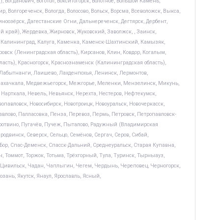
, Богданович, Боготол, Бокситогорск, Болотное, Большой Камень,
, Волгореченск, Вологда, Волосово, Вольск, Ворсма, Всеволожск, Выкса,
синоозёрск, Дагестанские Огни, Дальнереченск, Дегтярск, Дербент,
ий край), Жердевка, Жирновск, Жуковский, Заволжск, , Заинск,
ач, Калининград, Калуга, Каменка, Каменск-Шахтинский, Камызяк,
ровск (Ленинградская область), Кирсанов, Клин, Ковдор, Когалым,
бласть), Красногорск, Краснознаменск (Калининградская область),
, Лабытнанги, Лаишево, Лахденпохья, Ленинск, Лермонтов,
Махачкала, Медвежьегорск, Межгорье, Меленки, Мензелинск, Микунь,
арткала, Невель, Невьянск, Нерехта, Нестеров, Нефтекумск,
авловск, Новосибирск, Новотроицк, Новоуральск, Новочеркасск,
влово, Палласовка, Пенза, Перевоз, Пермь, Петровск, Петропавловск-
 Протвино, Пугачёв, Пучеж, Пыталово, Радужный (Владимирская
еродвинск, Северск, Сельцо, Семёнов, Сергач, Серов, Сибай,
 Бор, Спас-Деменск, Спасск-Дальний, Среднеуральск, Старая Купавна,
ин, Томмот, Торжок, Тотьма, Трёхгорный, Тула, Туринск, Тырныауз,
м, Цивильск, Чадан, Чаплыгин, Чегем, Чердынь, Череповец, Черногорск,
зань, Якутск, Янаул, Ярославль, Ясный,