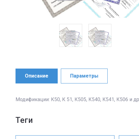
Описание
Параметры
Модификации: К50, К 51, К505, К540, К541, К506 и д
теги