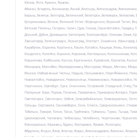
Юхнов, Ялта, Яранск, Ярцево,
Абакан, Агидель, Азнакаево, Аксай, Алатырь, Александров, Алексеевка,
Барыш, Бежецк, Белгород, Белинский, Белогорск, Беломорск, Белоусово, Б
Бутурлиновка, Велиж, Великий Устюг, Верещагино, Верхний Тагил, Верх
Вятские Поляны, Гагарин, Галич, Гдов, Глазов, Горно-Алтайск, Городец,
Донской, Дубна, Духовщина, Евпатория, Екатеринбург, Елизово, Емва, 
Звенигород, Зеленоградск, Зерноград, Златоуст, Знаменск, Ивангород
Карабулак, Карачев, Карпинск, Касли, Катайск, Кашира, Кемь, Кизилюр
Кондопога, Копейск, Коркино, Корсаков, Костомукша, Котельниково, Кот
Кувшиново, Куйбышев, Кунгур, Курганинск, Куровское, Курчатов, Кызы
Макарьев, Малгобек, Малоярославец, Мантурово, Маркс, Мегион, Мед
Мыски, Набережные Челны, Надым, Называевск, Наро-Фоминск, Находк
Новоалтайск, Новодвинск, Новокузнецк, Новомосковск, Новороссийск, Но
Омутнинск, Оренбург, Орск, Осинники, Островной, Отрадный, Очёр, Пав
Полярные Зори, Порхов, Починок, Приволжск, Приморско-Ахтарск, Пролет
Светлогорск, Светогорск, Себеж, Северобайкальск, Североуральск, Сеге
Сольцы, Сортавала, Сосновоборск, Сочи, Спасск, Среднеколымск, Ставроп
Тобольск, Томари, Топки, Тосно, Трубчевск, Туймазы, Туран, Тында, Тюм
Циолковский, Чапаевск, Чебоксары, Челябинск, Черепаново, Черногол
Южноуральск, Юрьевец, Ядрин, Ялуторовск, Яровое, Ясногорск,
Абдулино, Агрыз, Азов, Алагир, Алдан, Александровск, Алексин, Алушта