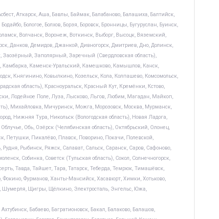
сбест, Аткарск, Аша, Бавлы, Баймак, Балабаново, Балашиха, Балтийск,
Бодайбо, Бологое, Болхов, Борзя, Боровск, Бронницы, Бугуруслан, Буинск,
оламск, Волчанск, Воронеж, Воткинск, Выборг, Высоцк, Вяземский,
орск, Данков, Демидов, Джанкой, Дивногорск, Дмитриев, Дно, Долинск,
ск, Заозёрный, Заполярный, Заречный (Свердловская область),
н, Камбарка, Каменск-Уральский, Камешково, Камышлов, Канск,
одск, Княгинино, Ковылкино, Козельск, Кола, Колпашево, Комсомольск,
радская область), Красноуральск, Красный Кут, Кремёнки, Кстово,
ски, Лодейное Поле, Луза, Лысково, Льгов, Любим, Магадан, Майкоп,
ь), Михайловка, Мичуринск, Можга, Морозовск, Москва, Мурманск,
, Нижняя Тура, Никольск (Вологодская область), Новая Ладога,
 Облучье, Обь, Озёрск (Челябинская область), Октябрьский, Олонец,
к, Петушки, Пикалёво, Плавск, Поворино, Покачи, Полевской,
 Рудня, Рыбинск, Ряжск, Салават, Сальск, Саранск, Саров, Сафоново,
ленск, Собинка, Советск (Тульская область), Сокол, Солнечногорск,
серть, Тавда, Тайшет, Тара, Татарск, Теберда, Темрюк, Тимашёвск,
яр, Фокино, Фурманов, Ханты-Мансийск, Хасавюрт, Химки, Хотьково,
, Шумерля, Щигры, Щёлкино, Электросталь, Энгельс, Южа,
Ахтубинск, Бабаево, Багратионовск, Бакал, Балаково, Балашов,