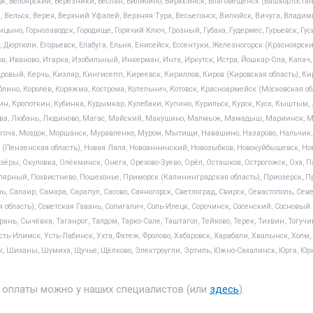
ецк, Белоярский, Березники, Беслан, Билибино, Бирюсинск, Благовещенск (Башкортостан)
, Вельск, Верея, Верхний Уфалей, Верхняя Тура, Весьегонск, Вилюйск, Вичуга, Владимир
цыно, Горнозаводск, Городище, Горячий Ключ, Грозный, Губаха, Гудермес, Гурьевск, Гу
, Дюртюли, Егорьевск, Елабуга, Ельня, Енисейск, Ессентуки, Железногорск (Красноярск
цов, Иваново, Игарка, Изобильный, Инкерман, Инта, Иркутск, Истра, Йошкар-Ола, Кал
дровый, Керчь, Кизляр, Кингисепп, Киреевск, Кириллов, Киров (Кировская область), Ки
аблино, Королёв, Коряжма, Кострома, Котельнич, Котовск, Красноармейск (Московская о
н, Кропоткин, Кубинка, Кудымкар, Кулебаки, Купино, Курильск, Курск, Куса, Кыштым
ысьва, Любань, Людиново, Магас, Майский, Макушино, Малмыж, Мамадыш, Мариинск, 
гоча, Моздок, Моршанск, Муравленко, Муром, Мытищи, Навашино, Назарово, Нальчик, Н
Пензенская область), Новая Ляля, Новоаннинский, Новозыбков, Новокуйбышевск, Новоп
ёры, Окуловка, Олёкминск, Онега, Орехово-Зуево, Орёл, Осташков, Острогожск, Оха, Па
Полярный, Похвистнево, Пошехонье, Приморск (Калининградская область), Приозерск,
нь, Салаир, Самара, Сарапул, Сасово, Саяногорск, Светлоград, Свирск, Севастополь, Сев
 область), Советская Гавань, Солигалич, Соль-Илецк, Сорочинск, Сосенский, Сосновый
рань, Сычёвка, Таганрог, Талдом, Тарко-Сале, Таштагол, Тейково, Терек, Тихвин, Тогуч
Усть-Илимск, Усть-Лабинск, Ухта, Фатеж, Фролово, Хабаровск, Харабали, Хвалынск, Хол
, Шиханы, Шумиха, Щучье, Щёлково, Электроугли, Эртиль, Южно-Сахалинск, Юрга, Юрю
 оплаты можно у наших специалистов (или
здесь
).