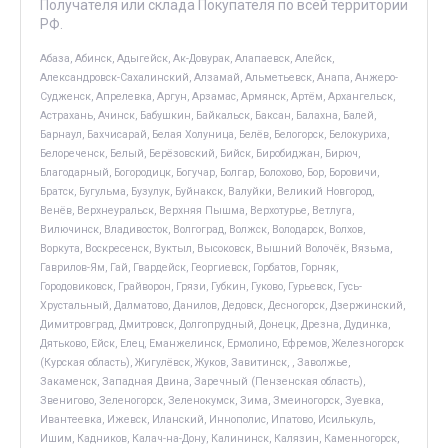
Получателя или склада Покупателя по всей территории
РФ.
Абаза, Абинск, Адыгейск, Ак-Довурак, Алапаевск, Алейск,
Александровск-Сахалинский, Алзамай, Альметьевск, Анапа, Анжеро-
Судженск, Апрелевка, Аргун, Арзамас, Армянск, Артём, Архангельск,
Астрахань, Ачинск, Бабушкин, Байкальск, Баксан, Балахна, Балей,
Барнаул, Бахчисарай, Белая Холуница, Белёв, Белогорск, Белокуриха,
Белореченск, Белый, Берёзовский, Бийск, Биробиджан, Бирюч,
Благодарный, Богородицк, Богучар, Болгар, Болохово, Бор, Боровичи,
Братск, Бугульма, Бузулук, Буйнакск, Валуйки, Великий Новгород,
Венёв, Верхнеуральск, Верхняя Пышма, Верхотурье, Ветлуга,
Вилючинск, Владивосток, Волгоград, Волжск, Володарск, Волхов,
Воркута, Воскресенск, Вуктыл, Высоковск, Вышний Волочёк, Вязьма,
Гаврилов-Ям, Гай, Гвардейск, Георгиевск, Горбатов, Горняк,
Городовиковск, Грайворон, Грязи, Губкин, Гуково, Гурьевск, Гусь-
Хрустальный, Далматово, Данилов, Дедовск, Десногорск, Дзержинский,
Димитровград, Дмитровск, Долгопрудный, Донецк, Дрезна, Дудинка,
Дятьково, Ейск, Елец, Еманжелинск, Ермолино, Ефремов, Железногорск
(Курская область), Жигулёвск, Жуков, Завитинск, , Заволжье,
Закаменск, Западная Двина, Заречный (Пензенская область),
Звенигово, Зеленогорск, Зеленокумск, Зима, Змеиногорск, Зуевка,
Ивантеевка, Ижевск, Иланский, Иннополис, Ипатово, Исилькуль,
Ишим, Кадников, Калач-на-Дону, Калининск, Калязин, Каменногорск,