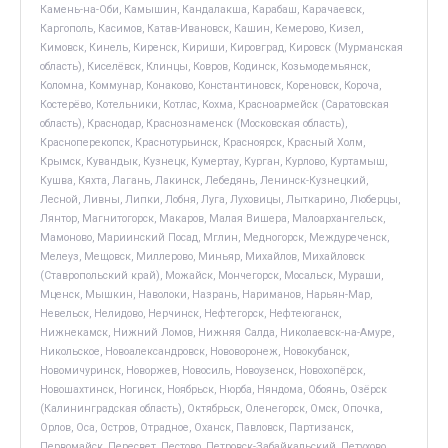
Камень-на-Оби, Камышин, Кандалакша, Карабаш, Карачаевск,
Каргополь, Касимов, Катав-Ивановск, Кашин, Кемерово, Кизел,
Кимовск, Кинель, Киренск, Кириши, Кировград, Кировск (Мурманская
область), Киселёвск, Клинцы, Ковров, Кодинск, Козьмодемьянск,
Коломна, Коммунар, Конаково, Константиновск, Кореновск, Короча,
Костерёво, Котельники, Котлас, Кохма, Красноармейск (Саратовская
область), Краснодар, Краснознаменск (Московская область),
Красноперекопск, Краснотурьинск, Красноярск, Красный Холм,
Крымск, Кувандык, Кузнецк, Кумертау, Курган, Курлово, Куртамыш,
Кушва, Кяхта, Лагань, Лакинск, Лебедянь, Ленинск-Кузнецкий,
Лесной, Ливны, Липки, Лобня, Луга, Луховицы, Лыткарино, Люберцы,
Лянтор, Магнитогорск, Макаров, Малая Вишера, Малоархангельск,
Мамоново, Мариинский Посад, Мглин, Медногорск, Междуреченск,
Мелеуз, Мещовск, Миллерово, Миньяр, Михайлов, Михайловск
(Ставропольский край), Можайск, Мончегорск, Мосальск, Мураши,
Мценск, Мышкин, Наволоки, Назрань, Нариманов, Нарьян-Мар,
Невельск, Нелидово, Нерчинск, Нефтегорск, Нефтеюганск,
Нижнекамск, Нижний Ломов, Нижняя Салда, Николаевск-на-Амуре,
Никольское, Новоалександровск, Нововоронеж, Новокубанск,
Новомичуринск, Новоржев, Новосиль, Новоузенск, Новохопёрск,
Новошахтинск, Ногинск, Ноябрьск, Нюрба, Няндома, Обоянь, Озёрск
(Калининградская область), Октябрьск, Оленегорск, Омск, Опочка,
Орлов, Оса, Остров, Отрадное, Оханск, Павловск, Партизанск,
Первомайск, Пересвет, Пестово, Петровск-Забайкальский, Петухово,