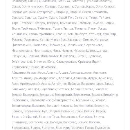
Славгород, Сланцы, Смоленск, Собинка, Советск (Тульская область),
Сокол, Солнечногорск, Сольцы, Сортавала, Сосновоборск, Сочи, Спасск,
Среднеколымск, Ставрополь, Старица, Старый Оскол, Строитель,
Суворов, Судогда, Сураж, Сурск, Сухой Лог, Сысерть, Тавда, Тайшет,
Тара, Татарск, Теберда, Темрюк, Тимашёвск, Тобольск, Томари, Топки,
Тосно, Трубчевск, Туймазы, Туран, Тында, Тюмень, Углич, Ужур,
Ульяновск, Урень, Урюпинск, Усолье, Усть-Джегута, Усть-Кут, Уфа, Уяр,
Фокино, Фурманов, Ханты-Мансийск, Хасавюрт, Химки, Хотьково,
Циолковский, Чапаевск, Чебоксары, Челябинск, Черепаново,
Черноголовка, Черняховск, Чита, Чулым, Чёрмоз, Шали, Шатура,
Шахунья, Шелехов, Шимановск, Шумерля, Щигры, Щёлкино,
Электросталь, Энгельс, Южа, Южноуральск, Юрьевец, Ядрин,
Ялуторовск, Яровое, Ясногорск,
Абдулино, Агрыз, Азов, Алагир, Алдан, Александровск, Алексин,
Алушта, Анадырь, Андреаполь, Апатиты, Арамиль, Ардон, Армавир,
Арск, Артёмовский, Асино, Ахтубинск, Бабаево, Багратионовск, Бакал,
Балаково, Балашов, Барабинск, Батайск, Белая Калитва, Белебей,
Белово, Белозерск, Белорецк, Белоярский, Березники, Беслан, Билибино,
Бирюсинск, Благовещенск (Башкортостан), Богданович, Боготол,
Бокситогорск, Болотное, Большой Камень, Борисоглебск, Бородино,
Брянск, Будённовск, Буй, Валдай, Великие Луки, Вельск, Верея,
Верхний Уфалей, Верхняя Тура, Весьегонск, Вилюйск, Вичуга,
Владимир, Волгореченск, Вологда, Волосово, Вольск, Ворсма,
Всеволожск, Выкса, Вытегра, Вязники, Гаврилов Посад, Гаджиево,