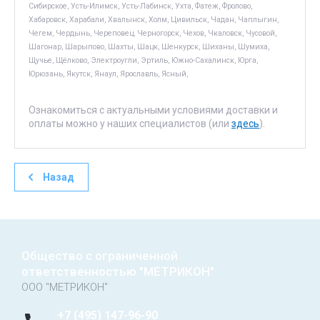
Сибирское, Усть-Илимск, Усть-Лабинск, Ухта, Фатеж, Фролово,
Хабаровск, Харабали, Хвалынск, Холм, Цивильск, Чадан, Чаплыгин,
Чегем, Чердынь, Череповец, Черногорск, Чехов, Чкаловск, Чусовой,
Шагонар, Шарыпово, Шахты, Шацк, Шенкурск, Шиханы, Шумиха,
Щучье, Щёлково, Электроугли, Эртиль, Южно-Сахалинск, Юрга,
Юрюзань, Якутск, Янаул, Ярославль, Ясный,
Ознакомиться с актуальными условиями доставки и
оплаты можно у наших специалистов (или
здесь
).
Назад
Общество с ограниченной
ответственностью "МЕТРИКОН"
ООО "МЕТРИКОН"
+7 (495) 147-96-90