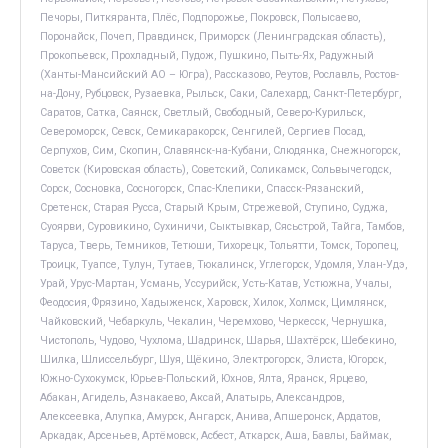
Печоры, Питкяранта, Плёс, Подпорожье, Покровск, Полысаево,
Поронайск, Почеп, Правдинск, Приморск (Ленинградская область),
Прокопьевск, Прохладный, Пудож, Пушкино, Пыть-Ях, Радужный
(Ханты-Мансийский АО – Югра), Рассказово, Реутов, Рославль, Ростов-
на-Дону, Рубцовск, Рузаевка, Рыльск, Саки, Салехард, Санкт-Петербург,
Саратов, Сатка, Саянск, Светлый, Свободный, Северо-Курильск,
Североморск, Севск, Семикаракорск, Сенгилей, Сергиев Посад,
Серпухов, Сим, Скопин, Славянск-на-Кубани, Слюдянка, Снежногорск,
Советск (Кировская область), Советский, Соликамск, Сольвычегодск,
Сорск, Сосновка, Сосногорск, Спас-Клепики, Спасск-Рязанский,
Сретенск, Старая Русса, Старый Крым, Стрежевой, Ступино, Суджа,
Суоярви, Суровикино, Сухиничи, Сыктывкар, Сясьстрой, Тайга, Тамбов,
Таруса, Тверь, Темников, Тетюши, Тихорецк, Тольятти, Томск, Торопец,
Троицк, Туапсе, Тулун, Тутаев, Тюкалинск, Углегорск, Удомля, Улан-Удэ,
Урай, Урус-Мартан, Усмань, Уссурийск, Усть-Катав, Устюжна, Учалы,
Феодосия, Фрязино, Хадыженск, Харовск, Хилок, Холмск, Цимлянск,
Чайковский, Чебаркуль, Чекалин, Черемхово, Черкесск, Чернушка,
Чистополь, Чудово, Чухлома, Шадринск, Шарья, Шахтёрск, Шебекино,
Шилка, Шлиссельбург, Шуя, Щёкино, Электрогорск, Элиста, Югорск,
Южно-Сухокумск, Юрьев-Польский, Юхнов, Ялта, Яранск, Ярцево,
Абакан, Агидель, Азнакаево, Аксай, Алатырь, Александров,
Алексеевка, Алупка, Амурск, Ангарск, Анива, Апшеронск, Ардатов,
Аркадак, Арсеньев, Артёмовск, Асбест, Аткарск, Аша, Бавлы, Баймак,