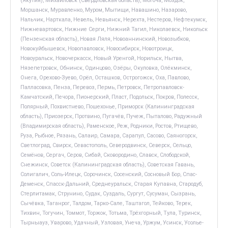
(Якутия), Михайловск (Свердловская область), Могоча, Моздок,
Моршанск, Муравленко, Муром, Мытищи, Навашино, Назарово,
Нальчик, Нарткала, Невель, Невьянск, Нерехта, Нестеров, Нефтекумск,
Нижневартовск, Нижние Серги, Нижний Тагил, Николаевск, Никольск
(Пензенская область), Новая Ляля, Новоаннинский, Новозыбков,
Новокуйбышевск, Новопавловск, Новосибирск, Новотроицк,
Новоуральск, Новочеркасск, Новый Уренгой, Норильск, Нытва,
Нязепетровск, Обнинск, Одинцово, Озёры, Окуловка, Олёкминск,
Онега, Орехово-Зуево, Орёл, Осташков, Острогожск, Оха, Павлово,
Палласовка, Пенза, Перевоз, Пермь, Петровск, Петропавловск-
Камчатский, Печора, Пионерский, Пласт, Подольск, Покров, Полесск,
Полярный, Похвистнево, Пошехонье, Приморск (Калининградская
область), Приозерск, Протвино, Пугачёв, Пучеж, Пыталово, Радужный
(Владимирская область), Раменское, Реж, Родники, Ростов, Ртищево,
Руза, Рыбное, Рязань, Салаир, Самара, Сарапул, Сасово, Саяногорск,
Светлоград, Свирск, Севастополь, Северодвинск, Северск, Сельцо,
Семёнов, Сергач, Серов, Сибай, Сковородино, Славск, Слободской,
Снежинск, Советск (Калининградская область), Советская Гавань,
Солигалич, Соль-Илецк, Сорочинск, Сосенский, Сосновый Бор, Спас-
Деменск, Спасск-Дальний, Среднеуральск, Старая Купавна, Стародуб,
Стерлитамак, Струнино, Судак, Суздаль, Сургут, Сусуман, Сызрань,
Сычёвка, Таганрог, Талдом, Тарко-Сале, Таштагол, Тейково, Терек,
Тихвин, Тогучин, Томмот, Торжок, Тотьма, Трёхгорный, Тула, Туринск,
Тырныауз, Уварово, Удачный, Узловая, Унеча, Уржум, Усинск, Усолье-