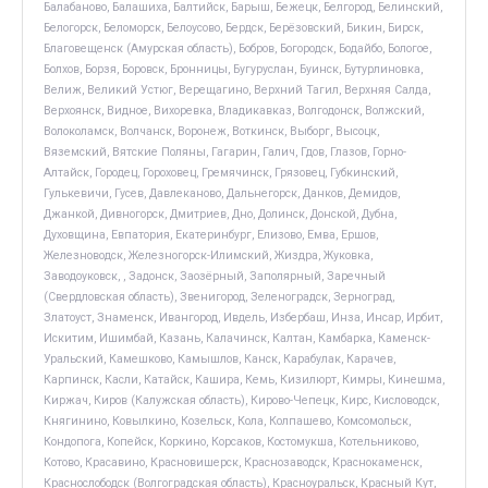
Балабаново, Балашиха, Балтийск, Барыш, Бежецк, Белгород, Белинский,
Белогорск, Беломорск, Белоусово, Бердск, Берёзовский, Бикин, Бирск,
Благовещенск (Амурская область), Бобров, Богородск, Бодайбо, Бологое,
Болхов, Борзя, Боровск, Бронницы, Бугуруслан, Буинск, Бутурлиновка,
Велиж, Великий Устюг, Верещагино, Верхний Тагил, Верхняя Салда,
Верхоянск, Видное, Вихоревка, Владикавказ, Волгодонск, Волжский,
Волоколамск, Волчанск, Воронеж, Воткинск, Выборг, Высоцк,
Вяземский, Вятские Поляны, Гагарин, Галич, Гдов, Глазов, Горно-
Алтайск, Городец, Гороховец, Гремячинск, Грязовец, Губкинский,
Гулькевичи, Гусев, Давлеканово, Дальнегорск, Данков, Демидов,
Джанкой, Дивногорск, Дмитриев, Дно, Долинск, Донской, Дубна,
Духовщина, Евпатория, Екатеринбург, Елизово, Емва, Ершов,
Железноводск, Железногорск-Илимский, Жиздра, Жуковка,
Заводоуковск, , Задонск, Заозёрный, Заполярный, Заречный
(Свердловская область), Звенигород, Зеленоградск, Зерноград,
Златоуст, Знаменск, Ивангород, Ивдель, Избербаш, Инза, Инсар, Ирбит,
Искитим, Ишимбай, Казань, Калачинск, Калтан, Камбарка, Каменск-
Уральский, Камешково, Камышлов, Канск, Карабулак, Карачев,
Карпинск, Касли, Катайск, Кашира, Кемь, Кизилюрт, Кимры, Кинешма,
Киржач, Киров (Калужская область), Кирово-Чепецк, Кирс, Кисловодск,
Княгинино, Ковылкино, Козельск, Кола, Колпашево, Комсомольск,
Кондопога, Копейск, Коркино, Корсаков, Костомукша, Котельниково,
Котово, Красавино, Красновишерск, Краснозаводск, Краснокаменск,
Краснослободск (Волгоградская область), Красноуральск, Красный Кут,