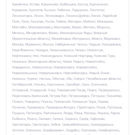
Кремёнки, Кстово, Кувшиново, Куйбышев, Кунгур, Курганинск,
Куровское, Курчатов, Кызыл, Лабинск, Ладушкин, Лангепас,
Лениногорск, Ленск, Лесозаводск, Ликино-Дулёво, Лиски, Лодейное
Поле, Луза, Лысково, Льгов, Любим, Магадан, Майкоп, Макарьев,
Малгобек, Малоярославец, Мантурово, Маркс, Мегион, Медынь,
Мезень, Менделеевск, Миасс, Минеральные Воды, Мирный
(Архангельская область), Михайловка, Мичуринск, Можга, Морозовск,
Москва, Мурманск, Мыски, Набережные Челны, Надым, Называевск,
Наро-Фоминск, Находка, Невинномысск, Неман, Нерюнгри,
Нефтекамск, Нея, Нижнеудинск, Нижний Новгород, Нижняя Тура,
Никольск (Вологодская область), Новая Ладога, Новоалтайск,
Новодвинск, Новокузнецк, Новомосковск, Новороссийск,
Новосокольники, Новоульяновск, Новочебоксарск, Новый Оскол,
Нолинск, Нурлат, Нягань, Облучье, Обь, Озёрск (Челябинская область),
Октябрьский, Олонец, Омутнинск, Оренбург, Орск, Осинники,
Островной, Отрадный, Очёр, Павловский Посад, Певек, Первоуральск,
Переславль-Залесский, Петров Вал, Петрозаводск, Петушки, Пикалёво,
Плавск, Поворино, Покачи, Полевской, Полярные Зори, Порхов,
Починок, Приволжск, Приморско-Ахтарск, Пролетарск, Псков, Пустошка,
Пущино, Пятигорск, Райчихинск, Ревда, Ржев, Россошь, Рошаль, Рудня,
Рыбинск, Ряжск, Салават, Сальск, Саранск, Саров, Сафоново,
Светлогорск, Светогорск, Себеж, Северобайкальск, Североуральск,
Сегежа, Семилуки, Серафимович, Сердобск, Сертолово, Симферополь,