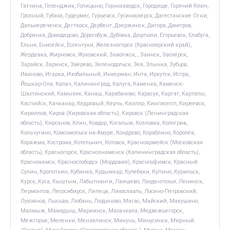
Гатчина, Геленджик, Голицыно, Горнозаводск, Городище, Горячий Ключ,
Грозный, Губаха, Гудермес, Гурьевск, Гусиноозёрск, Дагестанские Огни,
Дальнереченск, Дегтярск, Дербент, Дзержинск, Дигора, Дмитров,
Добрянка, Домодедово, Дорогобуж, Дубовка, Дюртюли, Егорьевск, Елабуга,
Ельня, Енисейск, Ессентуки, Железногорск (Красноярский край),
Жердевка, Жирновск, Жуковский, Заволжск, , Заинск, Заозёрск,
Зарайск, Заринск, Зверево, Зеленодольск, Зея, Злынка, Зубцов,
Иваново, Игарка, Изобильный, Инкерман, Инта, Иркутск, Истра,
Йошкар-Ола, Калач, Калининград, Калуга, Каменка, Каменск-
Шахтинский, Камызяк, Канаш, Карабаново, Карасук, Каргат, Карталы,
Каспийск, Качканар, Кедровый, Керчь, Кизляр, Кингисепп, Киреевск,
Кириллов, Киров (Кировская область), Кировск (Ленинградская
область), Кирсанов, Клин, Ковдор, Когалым, Козловка, Кологрив,
Кольчугино, Комсомольск-на-Амуре, Кондрово, Кораблино, Королёв,
Коряжма, Кострома, Котельнич, Котовск, Красноармейск (Московская
область), Красногорск, Краснознаменск (Калининградская область),
Краснокамск, Краснослободск (Мордовия), Красноуфимск, Красный
Сулин, Кропоткин, Кубинка, Кудымкар, Кулебаки, Купино, Курильск,
Курск, Куса, Кыштым, Лабытнанги, Лаишево, Лахденпохья, Ленинск,
Лермонтов, Лесосибирск, Липецк, Лихославль, Лосино-Петровский,
Лукоянов, Лысьва, Любань, Людиново, Магас, Майский, Макушино,
Малмыж, Мамадыш, Мариинск, Махачкала, Медвежьегорск,
Межгорье, Меленки, Мензелинск, Микунь, Минусинск, Мирный