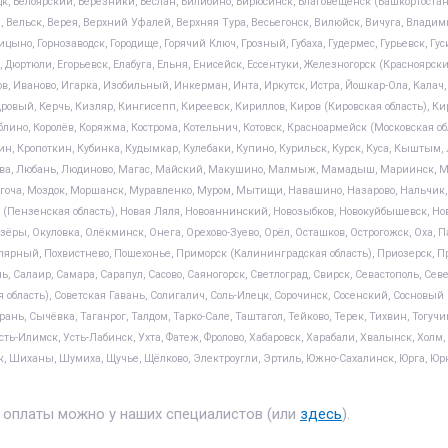
ецк, Белоярский, Березники, Беслан, Билибино, Бирюсинск, Благовещенск (Башкортостан)
, Вельск, Верея, Верхний Уфалей, Верхняя Тура, Весьегонск, Вилюйск, Вичуга, Владимир
цыно, Горнозаводск, Городище, Горячий Ключ, Грозный, Губаха, Гудермес, Гурьевск, Гу
, Дюртюли, Егорьевск, Елабуга, Ельня, Енисейск, Ессентуки, Железногорск (Красноярск
цов, Иваново, Игарка, Изобильный, Инкерман, Инта, Иркутск, Истра, Йошкар-Ола, Кал
дровый, Керчь, Кизляр, Кингисепп, Киреевск, Кириллов, Киров (Кировская область), Ки
аблино, Королёв, Коряжма, Кострома, Котельнич, Котовск, Красноармейск (Московская о
н, Кропоткин, Кубинка, Кудымкар, Кулебаки, Купино, Курильск, Курск, Куса, Кыштым
ысьва, Любань, Людиново, Магас, Майский, Макушино, Малмыж, Мамадыш, Мариинск, 
гоча, Моздок, Моршанск, Муравленко, Муром, Мытищи, Навашино, Назарово, Нальчик, Н
Пензенская область), Новая Ляля, Новоаннинский, Новозыбков, Новокуйбышевск, Новоп
ёры, Окуловка, Олёкминск, Онега, Орехово-Зуево, Орёл, Осташков, Острогожск, Оха, Па
Полярный, Похвистнево, Пошехонье, Приморск (Калининградская область), Приозерск,
нь, Салаир, Самара, Сарапул, Сасово, Саяногорск, Светлоград, Свирск, Севастополь, Сев
 область), Советская Гавань, Солигалич, Соль-Илецк, Сорочинск, Сосенский, Сосновый
рань, Сычёвка, Таганрог, Талдом, Тарко-Сале, Таштагол, Тейково, Терек, Тихвин, Тогуч
Усть-Илимск, Усть-Лабинск, Ухта, Фатеж, Фролово, Хабаровск, Харабали, Хвалынск, Хол
, Шиханы, Шумиха, Щучье, Щёлково, Электроугли, Эртиль, Южно-Сахалинск, Юрга, Юрю
 оплаты можно у наших специалистов (или
здесь
).