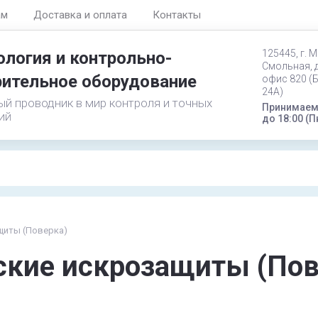
ам
Доставка и оплата
Контакты
125445, г. М
логия и контрольно-
Смольная, д
ительное оборудование
офис 820 (
24А)
й проводник в мир контроля и точных
Принимаем 
ий
до 18:00 (П
щиты (Поверка)
ские искрозащиты (Пов