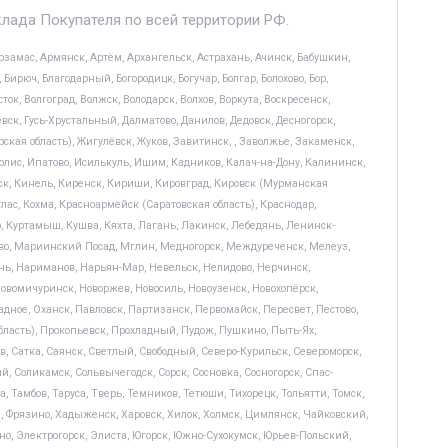
клада Покупателя по всей территории РФ.
замас, Армянск, Артём, Архангельск, Астрахань, Ачинск, Бабушкин,
Бирюч, Благодарный, Богородицк, Богучар, Болгар, Болохово, Бор,
к, Волгоград, Волжск, Володарск, Волхов, Воркута, Воскресенск,
евск, Гусь-Хрустальный, Далматово, Данилов, Дедовск, Десногорск,
кая область), Жигулёвск, Жуков, Завитинск, , Заволжье, Закаменск,
лис, Ипатово, Исилькуль, Ишим, Кадников, Калач-на-Дону, Калининск,
ск, Кинель, Киренск, Кириши, Кировград, Кировск (Мурманская
лас, Кохма, Красноармейск (Саратовская область), Краснодар,
, Куртамыш, Кушва, Кяхта, Лагань, Лакинск, Лебедянь, Ленинск-
во, Мариинский Посад, Мглин, Медногорск, Междуреченск, Мелеуз,
ь, Нариманов, Нарьян-Мар, Невельск, Нелидово, Нерчинск,
вомичуринск, Новоржев, Новосиль, Новоузенск, Новохопёрск,
адное, Оханск, Павловск, Партизанск, Первомайск, Пересвет, Пестово,
бласть), Прокопьевск, Прохладный, Пудож, Пушкино, Пыть-Ях,
ов, Сатка, Саянск, Светлый, Свободный, Северо-Курильск, Североморск,
, Соликамск, Сольвычегодск, Сорск, Сосновка, Сосногорск, Спас-
 Тамбов, Таруса, Тверь, Темников, Тетюши, Тихорецк, Тольятти, Томск,
ия, Фрязино, Хадыженск, Харовск, Хилок, Холмск, Цимлянск, Чайковский,
о, Электрогорск, Элиста, Югорск, Южно-Сухокумск, Юрьев-Польский,