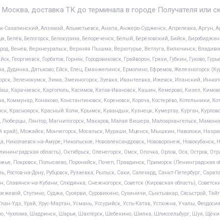
 Москва, доставка ТК до терминала в городе Получателя или с
ск-Сахалинский, Алзамай, Альметьевск, Анапа, Анжеро-Судженск, Апрелевка, Аргун, Ар
а, Белёв, Белогорск, Белокуриха, Белореченск, Белый, Берёзовский, Бийск, Биробиджан, 
род, Венёв, Верхнеуральск, Верхняя Пышма, Верхотурье, Ветлуга, Вилючинск, Владивосто
, Георгиевск, Горбатов, Горняк, Городовиковск, Грайворон, Грязи, Губкин, Гуково, Гурь
 Дудинка, Дятьково, Ейск, Елец, Еманжелинск, Ермолино, Ефремов, Железногорск (Курс
рск, Зеленокумск, Зима, Змеиногорск, Зуевка, Ивантеевка, Ижевск, Иланский, Иннопо
ш, Карачаевск, Каргополь, Касимов, Катав-Ивановск, Кашин, Кемерово, Кизел, Кимов
а, Коммунар, Конаково, Константиновск, Кореновск, Короча, Костерёво, Котельники, Кот
ск, Красноярск, Красный Холм, Крымск, Кувандык, Кузнецк, Кумертау, Курган, Курлово
, Люберцы, Лянтор, Магнитогорск, Макаров, Малая Вишера, Малоархангельск, Мамоно
 край), Можайск, Мончегорск, Мосальск, Мураши, Мценск, Мышкин, Наволоки, Назран
Николаевск-на-Амуре, Никольское, Новоалександровск, Нововоронеж, Новокубанск, Но
ининградская область), Октябрьск, Оленегорск, Омск, Опочка, Орлов, Оса, Остров, Отр
ожье, Покровск, Полысаево, Поронайск, Почеп, Правдинск, Приморск (Ленинградская о
 Ростов-на-Дону, Рубцовск, Рузаевка, Рыльск, Саки, Салехард, Санкт-Петербург, Сарат
, Славянск-на-Кубани, Слюдянка, Снежногорск, Советск (Кировская область), Советский
ежевой, Ступино, Суджа, Суоярви, Суровикино, Сухиничи, Сыктывкар, Сясьстрой, Тайга,
, Улан-Удэ, Урай, Урус-Мартан, Усмань, Уссурийск, Усть-Катав, Устюжна, Учалы, Феодос
во, Чухлома, Шадринск, Шарья, Шахтёрск, Шебекино, Шилка, Шлиссельбург, Шуя, Щёкин