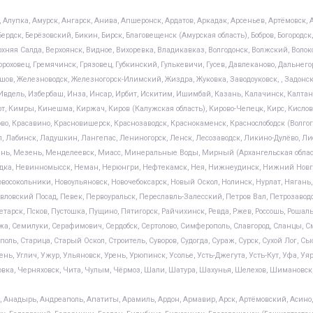
 Алупка, Амурск, Ангарск, Анива, Апшеронск, Ардатов, Аркадак, Арсеньев, Артёмовск, А
ердск, Берёзовский, Бикин, Бирск, Благовещенск (Амурская область), Бобров, Богородск, 
няя Салда, Верхоянск, Видное, Вихоревка, Владикавказ, Волгодонск, Волжский, Волок
 Гороховец, Гремячинск, Грязовец, Губкинский, Гулькевичи, Гусев, Давлеканово, Дальнег
Ершов, Железноводск, Железногорск-Илимский, Жиздра, Жуковка, Заводоуковск, , Задон
, Ивдель, Избербаш, Инза, Инсар, Ирбит, Искитим, Ишимбай, Казань, Калачинск, Калта
т, Кимры, Кинешма, Киржач, Киров (Калужская область), Кирово-Чепецк, Кирс, Кислов
ово, Красавино, Красновишерск, Краснозаводск, Краснокаменск, Краснослободск (Волгог
л, Лабинск, Ладушкин, Лангепас, Лениногорск, Ленск, Лесозаводск, Ликино-Дулёво, Ли
ынь, Мезень, Менделеевск, Миасс, Минеральные Воды, Мирный (Архангельская област
а, Невинномысск, Неман, Нерюнгри, Нефтекамск, Нея, Нижнеудинск, Нижний Новгород
восокольники, Новоульяновск, Новочебоксарск, Новый Оскол, Нолинск, Нурлат, Нягань,
ловский Посад, Певек, Первоуральск, Переславль-Залесский, Петров Вал, Петрозаводс
арск, Псков, Пустошка, Пущино, Пятигорск, Райчихинск, Ревда, Ржев, Россошь, Рошаль,
жа, Семилуки, Серафимович, Сердобск, Сертолово, Симферополь, Славгород, Сланцы, Смо
оль, Старица, Старый Оскол, Строитель, Суворов, Судогда, Сураж, Сурск, Сухой Лог, Сы
ень, Углич, Ужур, Ульяновск, Урень, Урюпинск, Усолье, Усть-Джегута, Усть-Кут, Уфа, У
овка, Черняховск, Чита, Чулым, Чёрмоз, Шали, Шатура, Шахунья, Шелехов, Шимановск
, Анадырь, Андреаполь, Апатиты, Арамиль, Ардон, Армавир, Арск, Артёмовский, Асино, 