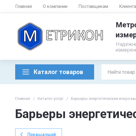
Главная
О компании
Поставщикам
Клиент
Метро
измер
Надёжны
измерен
Каталог товаров
Главная
/
Каталог услуг
/
Барьеры энергетические искроза
Барьеры энергетиче
Предыдущий