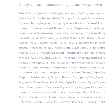
Доступен самовывоз со склада нашей компании в г.
Абаза, Абинск, Адыгейск, Ак-Довурак, Алапаевск, Алейск, Александров
Байкальск, Баксан, Балахна, Балей, Барнаул, Бахчисарай, Белая Холуниц
Боровичи, Братск, Бугульма, Бузулук, Буйнакск, Валуйки, Великий Новго
Вуктыл, Высоковск, Вышний Волочёк, Вязьма, Гаврилов-Ям, Гай, Гвардейск
Дзержинский, Димитровград, Дмитровск, Долгопрудный, Донецк, Дрезна,
Западная Двина, Заречный (Пензенская область), Звенигово, Зеленого
Калязин, Каменногорск, Камень-на-Оби, Камышин, Кандалакша, Караба
область), Киселёвск, Клинцы, Ковров, Кодинск, Козьмодемьянск, Коломн
Краснознаменск (Московская область), Красноперекопск, Краснотурьин
Кузнецкий, Лесной, Ливны, Липки, Лобня, Луга, Луховицы, Лыткарино
Мещовск, Миллерово, Миньяр, Михайлов, Михайловск (Ставропольский
Нефтегорск, Нефтеюганск, Нижнекамск, Нижний Ломов, Нижняя Салда, 
Новошахтинск, Ногинск, Ноябрьск, Нюрба, Няндома, Обоянь, Озёрск (Кал
Петровск-Забайкальский, Петухово, Печоры, Питкяранта, Плёс, Подпор
Радужный (Ханты-Мансийский АО – Югра), Рассказово, Реутов, Рославль,
Севск, Семикаракорск, Сенгилей, Сергиев Посад, Серпухов, Сим, Скопин
Клепики, Спасск-Рязанский, Сретенск, Старая Русса, Старый Крым, Стр
Торопец, Троицк, Туапсе, Тулун, Тутаев, Тюкалинск, Углегорск, Удомля
Чебаркуль, Чекалин, Черемхово, Черкесск, Чернушка, Чистополь, Чудо