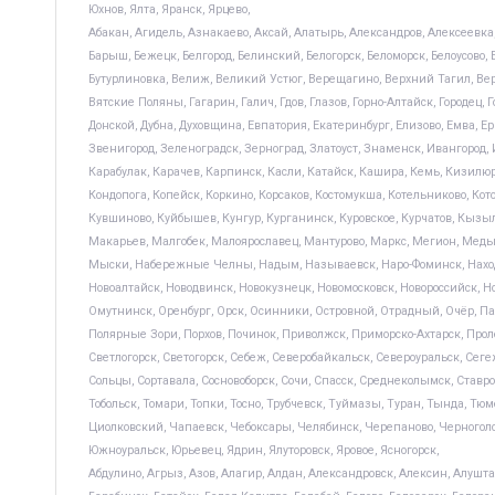
Юхнов, Ялта, Яранск, Ярцево,
Абакан, Агидель, Азнакаево, Аксай, Алатырь, Александров, Алексеевка,
Барыш, Бежецк, Белгород, Белинский, Белогорск, Беломорск, Белоусово, Б
Бутурлиновка, Велиж, Великий Устюг, Верещагино, Верхний Тагил, Верх
Вятские Поляны, Гагарин, Галич, Гдов, Глазов, Горно-Алтайск, Городец,
Донской, Дубна, Духовщина, Евпатория, Екатеринбург, Елизово, Емва, 
Звенигород, Зеленоградск, Зерноград, Златоуст, Знаменск, Ивангород
Карабулак, Карачев, Карпинск, Касли, Катайск, Кашира, Кемь, Кизилюр
Кондопога, Копейск, Коркино, Корсаков, Костомукша, Котельниково, Кот
Кувшиново, Куйбышев, Кунгур, Курганинск, Куровское, Курчатов, Кызы
Макарьев, Малгобек, Малоярославец, Мантурово, Маркс, Мегион, Мед
Мыски, Набережные Челны, Надым, Называевск, Наро-Фоминск, Находк
Новоалтайск, Новодвинск, Новокузнецк, Новомосковск, Новороссийск, Но
Омутнинск, Оренбург, Орск, Осинники, Островной, Отрадный, Очёр, Пав
Полярные Зори, Порхов, Починок, Приволжск, Приморско-Ахтарск, Пролет
Светлогорск, Светогорск, Себеж, Северобайкальск, Североуральск, Сеге
Сольцы, Сортавала, Сосновоборск, Сочи, Спасск, Среднеколымск, Ставроп
Тобольск, Томари, Топки, Тосно, Трубчевск, Туймазы, Туран, Тында, Тюм
Циолковский, Чапаевск, Чебоксары, Челябинск, Черепаново, Черногол
Южноуральск, Юрьевец, Ядрин, Ялуторовск, Яровое, Ясногорск,
Абдулино, Агрыз, Азов, Алагир, Алдан, Александровск, Алексин, Алушта