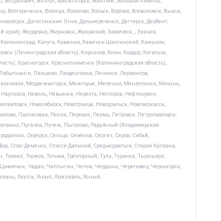
, Богданович, Боготол, Бокситогорск, Болотное, Большой Камень,
, Волгореченск, Вологда, Волосово, Вольск, Ворсма, Всеволожск, Выкса,
синоозёрск, Дагестанские Огни, Дальнереченск, Дегтярск, Дербент,
ий край), Жердевка, Жирновск, Жуковский, Заволжск, , Заинск,
ач, Калининград, Калуга, Каменка, Каменск-Шахтинский, Камызяк,
ровск (Ленинградская область), Кирсанов, Клин, Ковдор, Когалым,
бласть), Красногорск, Краснознаменск (Калининградская область),
, Лабытнанги, Лаишево, Лахденпохья, Ленинск, Лермонтов,
Махачкала, Медвежьегорск, Межгорье, Меленки, Мензелинск, Микунь,
арткала, Невель, Невьянск, Нерехта, Нестеров, Нефтекумск,
авловск, Новосибирск, Новотроицк, Новоуральск, Новочеркасск,
влово, Палласовка, Пенза, Перевоз, Пермь, Петровск, Петропавловск-
 Протвино, Пугачёв, Пучеж, Пыталово, Радужный (Владимирская
еродвинск, Северск, Сельцо, Семёнов, Сергач, Серов, Сибай,
 Бор, Спас-Деменск, Спасск-Дальний, Среднеуральск, Старая Купавна,
ин, Томмот, Торжок, Тотьма, Трёхгорный, Тула, Туринск, Тырныауз,
м, Цивильск, Чадан, Чаплыгин, Чегем, Чердынь, Череповец, Черногорск,
зань, Якутск, Янаул, Ярославль, Ясный,