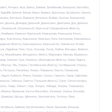
сбест, Аткарск, Аша, Бавлы, Баймак, Балабаново, Балашиха, Балтийск,
Бодайбо, Бологое, Болхов, Борзя, Боровск, Бронницы, Бугуруслан, Буинск,
оламск, Волчанск, Воронеж, Воткинск, Выборг, Высоцк, Вяземский,
орск, Данков, Демидов, Джанкой, Дивногорск, Дмитриев, Дно, Долинск,
ск, Заозёрный, Заполярный, Заречный (Свердловская область),
н, Камбарка, Каменск-Уральский, Камешково, Камышлов, Канск,
одск, Княгинино, Ковылкино, Козельск, Кола, Колпашево, Комсомольск,
радская область), Красноуральск, Красный Кут, Кремёнки, Кстово,
ски, Лодейное Поле, Луза, Лысково, Льгов, Любим, Магадан, Майкоп,
ь), Михайловка, Мичуринск, Можга, Морозовск, Москва, Мурманск,
, Нижняя Тура, Никольск (Вологодская область), Новая Ладога,
 Облучье, Обь, Озёрск (Челябинская область), Октябрьский, Олонец,
к, Петушки, Пикалёво, Плавск, Поворино, Покачи, Полевской,
 Рудня, Рыбинск, Ряжск, Салават, Сальск, Саранск, Саров, Сафоново,
ленск, Собинка, Советск (Тульская область), Сокол, Солнечногорск,
серть, Тавда, Тайшет, Тара, Татарск, Теберда, Темрюк, Тимашёвск,
яр, Фокино, Фурманов, Ханты-Мансийск, Хасавюрт, Химки, Хотьково,
, Шумерля, Щигры, Щёлкино, Электросталь, Энгельс, Южа,
Ахтубинск, Бабаево, Багратионовск, Бакал, Балаково, Балашов,