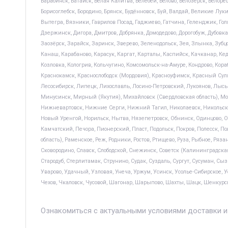
Барабинск, Батайск, Белая Калитва, Белебей, Белово, Белозерск, Белор
Борисоглебск, Бородино, Брянск, Будённовск, Буй, Валдай, Великие Луки
Вытегра, Вязники, Гаврилов Посад, Гаджиево, Гатчина, Геленджик, Голи
Дзержинск, Дигора, Дмитров, Добрянка, Домодедово, Дорогобуж, Дубовка
Заозёрск, Зарайск, Заринск, Зверево, Зеленодольск, Зея, Злынка, Зуб
Канаш, Карабаново, Карасук, Каргат, Карталы, Каспийск, Качканар, Ке
Козловка, Кологрив, Кольчугино, Комсомольск-на-Амуре, Кондрово, Кор
Краснокамск, Краснослободск (Мордовия), Красноуфимск, Красный Сули
Лесосибирск, Липецк, Лихославль, Лосино-Петровский, Лукоянов, Л
Минусинск, Мирный (Якутия), Михайловск (Свердловская область), Мо
Нижневартовск, Нижние Серги, Нижний Тагил, Николаевск, Никольск (
Новый Уренгой, Норильск, Нытва, Нязепетровск, Обнинск, Одинцово, Оз
Камчатский, Печора, Пионерский, Пласт, Подольск, Покров, Полесск, 
область), Раменское, Реж, Родники, Ростов, Ртищево, Руза, Рыбное, Ряза
Сковородино, Славск, Слободской, Снежинск, Советск (Калининградская
Стародуб, Стерлитамак, Струнино, Судак, Суздаль, Сургут, Сусуман, Сыз
Уварово, Удачный, Узловая, Унеча, Уржум, Усинск, Усолье-Сибирское, 
Чехов, Чкаловск, Чусовой, Шагонар, Шарыпово, Шахты, Шацк, Шенкурск
Ознакомиться с актуальными условиями доставки и